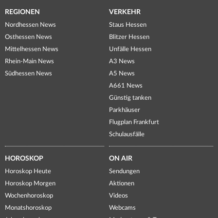
REGIONEN
VERKEHR
Nordhessen News
Staus Hessen
Osthessen News
Blitzer Hessen
Mittelhessen News
Unfälle Hessen
Rhein-Main News
A3 News
Südhessen News
A5 News
A661 News
Günstig tanken
Parkhäuser
Flugplan Frankfurt
Schulausfälle
HOROSKOP
ON AIR
Horoskop Heute
Sendungen
Horoskop Morgen
Aktionen
Wochenhoroskop
Videos
Monatshoroskop
Webcams