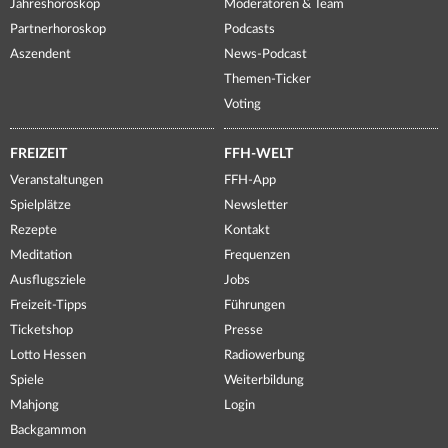
Jahreshoroskop
Moderatoren & Team
Partnerhoroskop
Podcasts
Aszendent
News-Podcast
Themen-Ticker
Voting
FREIZEIT
FFH-WELT
Veranstaltungen
FFH-App
Spielplätze
Newsletter
Rezepte
Kontakt
Meditation
Frequenzen
Ausflugsziele
Jobs
Freizeit-Tipps
Führungen
Ticketshop
Presse
Lotto Hessen
Radiowerbung
Spiele
Weiterbildung
Mahjong
Login
Backgammon