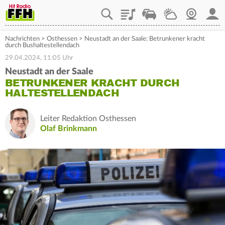
Playlist
Staupilot
Wetter
Webcam
Mein
Nachrichten
>
Osthessen
>
Neustadt an der Saale: Betrunkener kracht
durch Bushaltestellendach
29.04.2024, 11:05 Uhr
Neustadt an der Saale
BETRUNKENER KRACHT DURCH
HALTESTELLENDACH
Leiter Redaktion Osthessen
Olaf Brinkmann