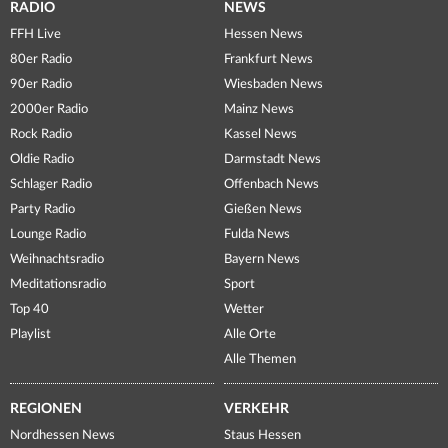
RADIO
NEWS
FFH Live
Hessen News
80er Radio
Frankfurt News
90er Radio
Wiesbaden News
2000er Radio
Mainz News
Rock Radio
Kassel News
Oldie Radio
Darmstadt News
Schlager Radio
Offenbach News
Party Radio
Gießen News
Lounge Radio
Fulda News
Weihnachtsradio
Bayern News
Meditationsradio
Sport
Top 40
Wetter
Playlist
Alle Orte
Alle Themen
REGIONEN
VERKEHR
Nordhessen News
Staus Hessen