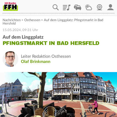
Playlist
Staupilot
Wetter
Webcam
Mein
Nachrichten
>
Osthessen
>
Auf dem Linggplatz: Pfingstmarkt in Bad
Hersfeld
15.05.2024, 09:31 Uhr
Auf dem Linggplatz
PFINGSTMARKT IN BAD HERSFELD
Leiter Redaktion Osthessen
Olaf Brinkmann