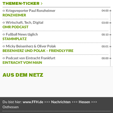
THEMEN-TICKER
Kriegsreporter Paul Ronzheimer
04:00
RONZHEIMER
Wirtschaft, Tech, Digital
03:00
OMR PODCAST
Fußball News täglich
00:10
STAMMPLATZ
Micky Beisenherz & Oliver Polak
00:01
BEISENHERZ UND POLAK – FRIENDLY FIRE
Podcast von Eintracht Frankfurt
00:00
EINTRACHT VOM MAIN
AUS DEM NETZ
Du bist hier:
www.FFH.de
>>>
Nachrichten
>>>
Hessen
>>>
Osthessen