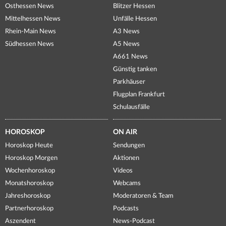
Osthessen News
Blitzer Hessen
Mittelhessen News
Unfälle Hessen
Rhein-Main News
A3 News
Südhessen News
A5 News
A661 News
Günstig tanken
Parkhäuser
Flugplan Frankfurt
Schulausfälle
HOROSKOP
ON AIR
Horoskop Heute
Sendungen
Horoskop Morgen
Aktionen
Wochenhoroskop
Videos
Monatshoroskop
Webcams
Jahreshoroskop
Moderatoren & Team
Partnerhoroskop
Podcasts
Aszendent
News-Podcast