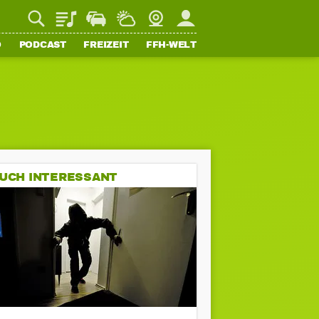
Playlist
Staupilot
Wetter
Webcam
Mein FFH
O
PODCAST
FREIZEIT
FFH-WELT
UCH INTERESSANT