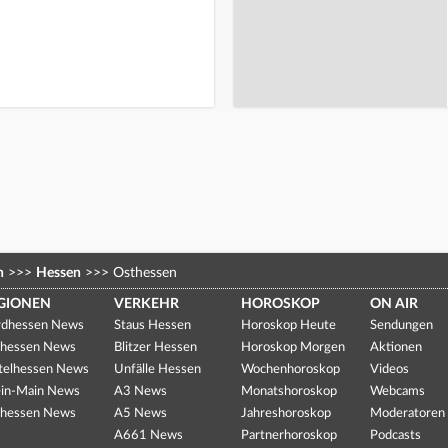
n
>>>
Hessen
>>>
Osthessen
GIONEN
VERKEHR
HOROSKOP
ON AIR
dhessen News
Staus Hessen
Horoskop Heute
Sendungen
hessen News
Blitzer Hessen
Horoskop Morgen
Aktionen
telhessen News
Unfälle Hessen
Wochenhoroskop
Videos
in-Main News
A3 News
Monatshoroskop
Webcams
hessen News
A5 News
Jahreshoroskop
Moderatoren
A661 News
Partnerhoroskop
Podcasts