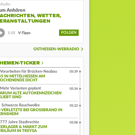
um Anhören
ACHRICHTEN, WETTER,
ERANSTALTUNGEN
FOLGEN
1:15
V-Tipps
OSTHESSEN-WEBRADIO
HEMEN-TICKER
Vorarbeiten für Brücken-Neubau
05:39
45 IN MITTELHESSEN AM
OCHENENDE DICHT
Mehr Varianten geplant
05:34
ARUM ALTE AUTOKENNZEICHEN
ELIEBT SIND
Schwarze Rauchwolke
05:22
 VERLETZTE BEI GROSSBRAND IN G
RNSHEIM
777 Jahre Stadtrechte
05:08
EERLAGER & MARKT ZUM
UBILÄUM IN TREYSA