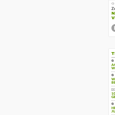
Z
N
V
T
A
W
W
B
10
E
H
J