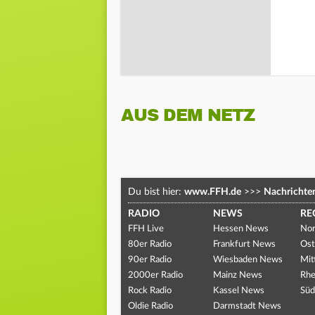
AUS DEM NETZ
Du bist hier:
www.FFH.de
>>>
Nachrichte
RADIO
NEWS
RE
FFH Live
Hessen News
Nor
80er Radio
Frankfurt News
Ost
90er Radio
Wiesbaden News
Mit
2000er Radio
Mainz News
Rhe
Rock Radio
Kassel News
Süd
Oldie Radio
Darmstadt News