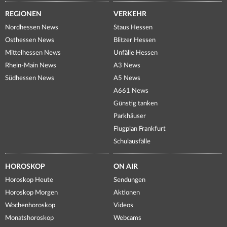
REGIONEN
VERKEHR
Nordhessen News
Staus Hessen
Osthessen News
Blitzer Hessen
Mittelhessen News
Unfälle Hessen
Rhein-Main News
A3 News
Südhessen News
A5 News
A661 News
Günstig tanken
Parkhäuser
Flugplan Frankfurt
Schulausfälle
HOROSKOP
ON AIR
Horoskop Heute
Sendungen
Horoskop Morgen
Aktionen
Wochenhoroskop
Videos
Monatshoroskop
Webcams