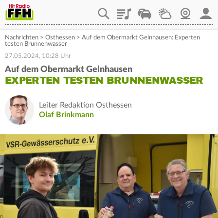
Playlist
Staupilot
Wetter
Webcam
Mein
Nachrichten
>
Osthessen
>
Auf dem Obermarkt Gelnhausen: Experten
testen Brunnenwasser
27.05.2024, 10:28 Uhr
Auf dem Obermarkt Gelnhausen
EXPERTEN TESTEN BRUNNENWASSER
Leiter Redaktion Osthessen
Olaf Brinkmann