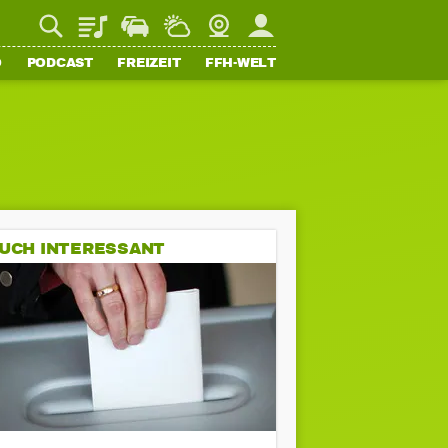
Playlist
Staupilot
Wetter
Webcam
Mein FFH
O
PODCAST
FREIZEIT
FFH-WELT
UCH INTERESSANT