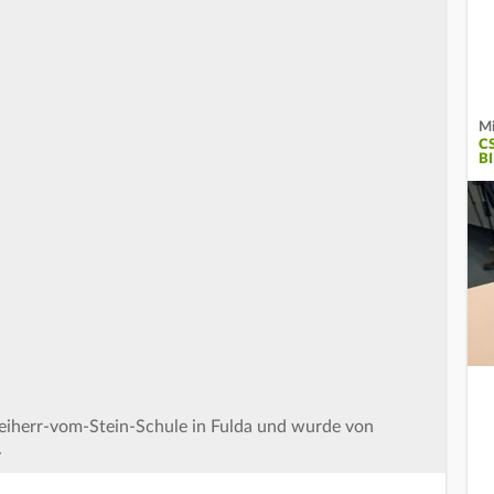
Mi
C
B
reiherr-vom-Stein-Schule in Fulda und wurde von
.