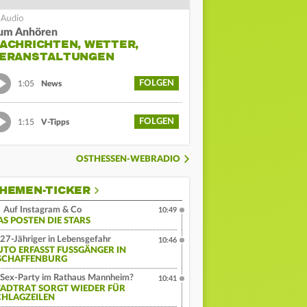
um Anhören
ACHRICHTEN, WETTER,
ERANSTALTUNGEN
FOLGEN
1:05
News
FOLGEN
1:15
V-Tipps
OSTHESSEN-WEBRADIO
HEMEN-TICKER
Auf Instagram & Co
10:49
AS POSTEN DIE STARS
27-Jähriger in Lebensgefahr
10:46
UTO ERFASST FUSSGÄNGER IN A
CHAFFENBURG
Sex-Party im Rathaus Mannheim?
10:41
TADTRAT SORGT WIEDER FÜR
CHLAGZEILEN