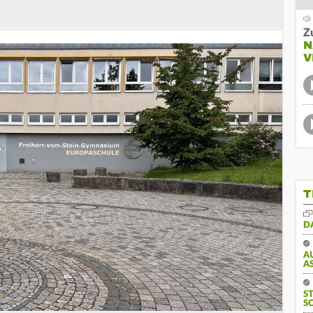
Z
N
V
T
D
A
S
S
S