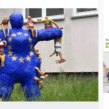
Au
E
E