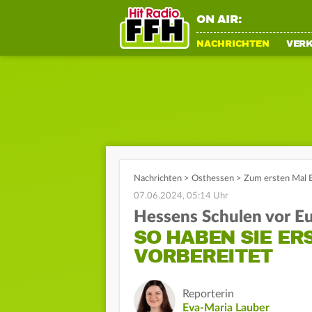
ON AIR:
NACHRICHTEN
VER
Nachrichten
>
Osthessen
>
Zum ersten Mal E
07.06.2024, 05:14 Uhr
Hessens Schulen vor E
SO HABEN SIE ER
VORBEREITET
Reporterin
Eva-Maria Lauber