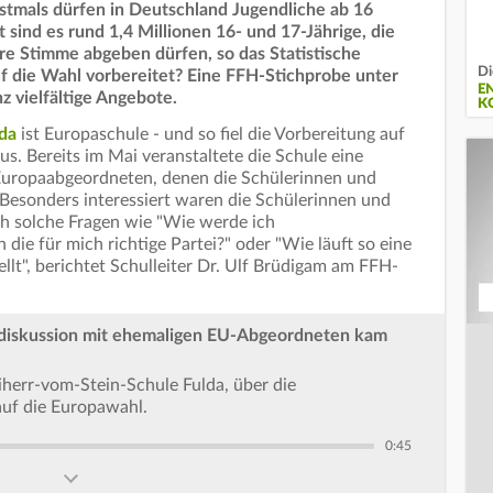
stmals dürfen in Deutschland Jugendliche ab 16
sind es rund 1,4 Millionen 16- und 17-Jährige, die
re Stimme abgeben dürfen, so das Statistische
Di
f die Wahl vorbereitet? Eine FFH-Stichprobe unter
E
nz vielfältige Angebote.
K
lda
ist Europaschule - und so fiel die Vorbereitung auf
s. Bereits im Mai veranstaltete die Schule eine
Europaabgeordneten, denen die Schülerinnen und
 "Besonders interessiert waren die Schülerinnen und
h solche Fragen wie "Wie werde ich
 die für mich richtige Partei?" oder "Wie läuft so eine
lt", berichtet Schulleiter Dr. Ulf Brüdigam am FFH-
sdiskussion mit ehemaligen EU-Abgeordneten kam
eiherr-vom-Stein-Schule Fulda, über die
auf die Europawahl.
0:45