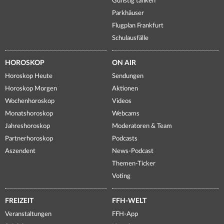
Günstig tanken
Parkhäuser
Flugplan Frankfurt
Schulausfälle
HOROSKOP
ON AIR
Horoskop Heute
Sendungen
Horoskop Morgen
Aktionen
Wochenhoroskop
Videos
Monatshoroskop
Webcams
Jahreshoroskop
Moderatoren & Team
Partnerhoroskop
Podcasts
Aszendent
News-Podcast
Themen-Ticker
Voting
FREIZEIT
FFH-WELT
Veranstaltungen
FFH-App