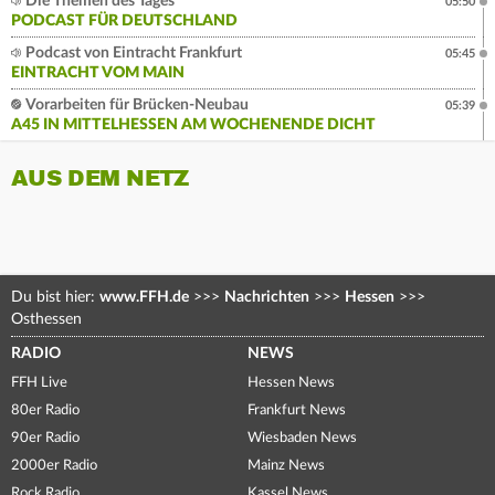
Die Themen des Tages
05:50
PODCAST FÜR DEUTSCHLAND
Podcast von Eintracht Frankfurt
05:45
EINTRACHT VOM MAIN
Vorarbeiten für Brücken-Neubau
05:39
A45 IN MITTELHESSEN AM WOCHENENDE DICHT
AUS DEM NETZ
Du bist hier:
www.FFH.de
>>>
Nachrichten
>>>
Hessen
>>>
Osthessen
RADIO
NEWS
FFH Live
Hessen News
80er Radio
Frankfurt News
90er Radio
Wiesbaden News
2000er Radio
Mainz News
Rock Radio
Kassel News