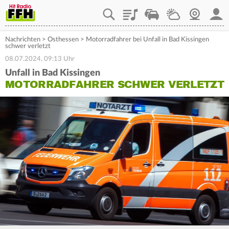
Playlist
Staupilot
Wetter
Webcam
Mein
Nachrichten
>
Osthessen
>
Motorradfahrer bei Unfall in Bad Kissingen
schwer verletzt
08.07.2024, 09:13 Uhr
Unfall in Bad Kissingen
MOTORRADFAHRER SCHWER VERLETZT