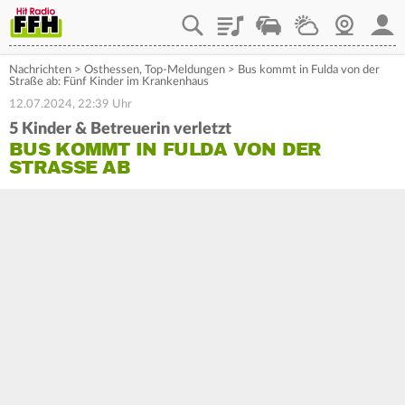
Playlist
Staupilot
Wetter
Webcam
Mein
Nachrichten
>
Osthessen
,
Top-Meldungen
>
Bus kommt in Fulda von der
Straße ab: Fünf Kinder im Krankenhaus
12.07.2024, 22:39 Uhr
5 Kinder & Betreuerin verletzt
BUS KOMMT IN FULDA VON DER
STRASSE AB