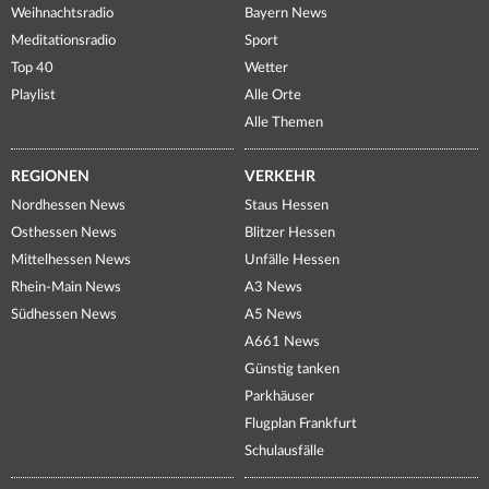
Weihnachtsradio
Bayern News
Meditationsradio
Sport
Top 40
Wetter
Playlist
Alle Orte
Alle Themen
REGIONEN
VERKEHR
Nordhessen News
Staus Hessen
Osthessen News
Blitzer Hessen
Mittelhessen News
Unfälle Hessen
Rhein-Main News
A3 News
Südhessen News
A5 News
A661 News
Günstig tanken
Parkhäuser
Flugplan Frankfurt
Schulausfälle