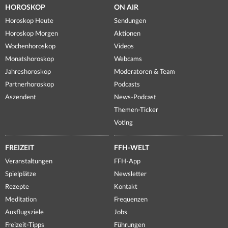
HOROSKOP
ON AIR
Horoskop Heute
Sendungen
Horoskop Morgen
Aktionen
Wochenhoroskop
Videos
Monatshoroskop
Webcams
Jahreshoroskop
Moderatoren & Team
Partnerhoroskop
Podcasts
Aszendent
News-Podcast
Themen-Ticker
Voting
FREIZEIT
FFH-WELT
Veranstaltungen
FFH-App
Spielplätze
Newsletter
Rezepte
Kontakt
Meditation
Frequenzen
Ausflugsziele
Jobs
Freizeit-Tipps
Führungen