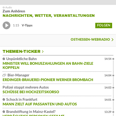
Zum Anhören
NACHRICHTEN, WETTER, VERANSTALTUNGEN
FOLGEN
1:15
V-Tipps
OSTHESSEN-WEBRADIO
THEMEN-TICKER
Unpünktliche Bahn
14:54
MINISTER WILL BONUSZAHLUNGEN AN BAHN-ZIELE
KOPPELN
Bier-Manager
14:04
ERDINGER-BRAUEREI-PIONIER WERNER BROMBACH
Polizei stoppt mehrere Autos
14:03
SCHÜSSE BEI HOCHZEITSKORSO
Schock in Frankfurt
14:01
MANN ZIELT AUF PASSANTEN UND AUTOS
Brandstiftung in Mainz-Kastel?
13:29