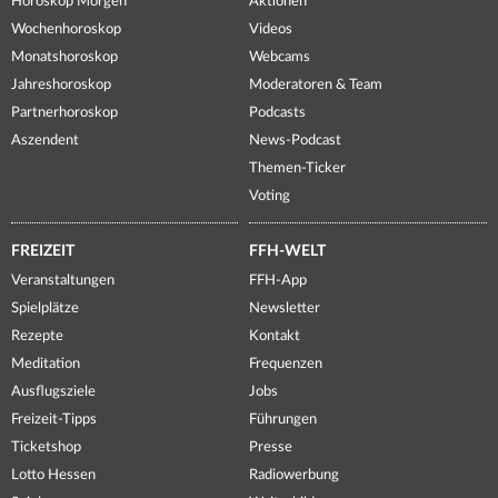
Horoskop Morgen
Aktionen
Wochenhoroskop
Videos
Monatshoroskop
Webcams
Jahreshoroskop
Moderatoren & Team
Partnerhoroskop
Podcasts
Aszendent
News-Podcast
Themen-Ticker
Voting
FREIZEIT
FFH-WELT
Veranstaltungen
FFH-App
Spielplätze
Newsletter
Rezepte
Kontakt
Meditation
Frequenzen
Ausflugsziele
Jobs
Freizeit-Tipps
Führungen
Ticketshop
Presse
Lotto Hessen
Radiowerbung