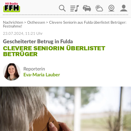
Playlist
Staupilot
Wetter
Webcam
Mein
Nachrichten
>
Osthessen
>
Clevere Seniorin aus Fulda überlistet Betrüger:
Festnahme!
23.07.2024, 11:21 Uhr
Gescheiterter Betrug in Fulda
CLEVERE SENIORIN ÜBERLISTET
BETRÜGER
Reporterin
Eva-Maria Lauber