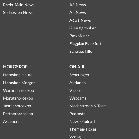
Rhein-Main News
A3 News
Südhessen News
A5 News
A661 News
Günstig tanken
Parkhäuser
Flugplan Frankfurt
Schulausfälle
HOROSKOP
ON AIR
Horoskop Heute
Sendungen
Horoskop Morgen
Aktionen
Wochenhoroskop
Videos
Monatshoroskop
Webcams
Jahreshoroskop
Moderatoren & Team
Partnerhoroskop
Podcasts
Aszendent
News-Podcast
Themen-Ticker
Voting