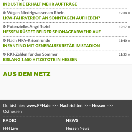
INDUSTRIE ERHÄLT MEHR AUFTRÄGE
Wegen Niedrigwasser am Rhein
12:38
LKW-FAHRVERBOT AN SONNTAGEN AUFHEBEN?
Potenzielles Angriffsziel
12:17
HESSEN RÜSTET BEI DER SPIONAGEABWEHR AUF
Nach FIFA-Krisenrunde
11:40
INFANTINO MIT GENERALSEKRETÄR IM STADION
RKI-Zahlen für den Sommer
11:33
BISLANG 1.650 HITZETOTE IN HESSEN
AUS DEM NETZ
Du bist hier:
www.FFH.de
>>>
Nachrichten
>>>
Hessen
>>>
Osthessen
RADIO
NEWS
FFH Live
Hessen News