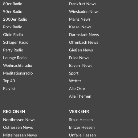
80er Radio
Frankfurt News
90er Radio
Wiesbaden News
2000er Radio
Mainz News
Rock Radio
Kassel News
Oldie Radio
Darmstadt News
Schlager Radio
Offenbach News
Party Radio
Gießen News
Lounge Radio
Fulda News
Weihnachtsradio
Bayern News
Meditationsradio
Sport
Top 40
Wetter
Playlist
Alle Orte
Alle Themen
REGIONEN
VERKEHR
Nordhessen News
Staus Hessen
Osthessen News
Blitzer Hessen
Mittelhessen News
Unfälle Hessen