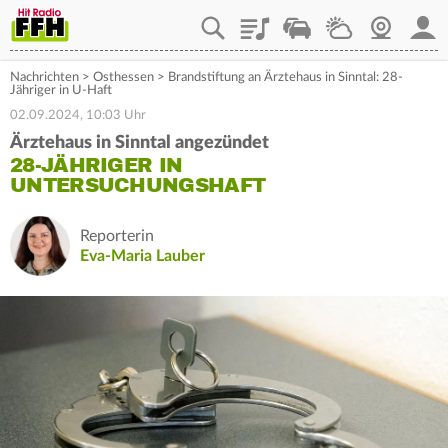
Playlist
Staupilot
Wetter
Webcam
Mein
Nachrichten
>
Osthessen
>
Brandstiftung an Ärztehaus in Sinntal: 28-
Jähriger in U-Haft
02.09.2024, 10:03 Uhr
Ärztehaus in Sinntal angezündet
28-JÄHRIGER IN
UNTERSUCHUNGSHAFT
Reporterin
Eva-Maria Lauber