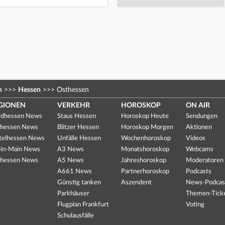
n
>>>
Hessen
>>>
Osthessen
GIONEN
VERKEHR
HOROSKOP
ON AIR
dhessen News
Staus Hessen
Horoskop Heute
Sendungen
hessen News
Blitzer Hessen
Horoskop Morgen
Aktionen
telhessen News
Unfälle Hessen
Wochenhoroskop
Videos
in-Main News
A3 News
Monatshoroskop
Webcams
hessen News
A5 News
Jahreshoroskop
Moderatoren
A661 News
Partnerhoroskop
Podcasts
Günstig tanken
Aszendent
News-Podcas
Parkhäuser
Themen-Tick
Flugplan Frankfurt
Voting
Schulausfälle