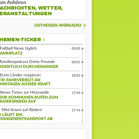
um Anhören
ACHRICHTEN, WETTER,
ERANSTALTUNGEN
OSTHESSEN-WEBRADIO
HEMEN-TICKER
Fußball News täglich
00:05
TAMMPLATZ
Familienpodcast Deine Freunde
00:01
RDENTLICH DURCHEINANDER
Erste Länder reagieren
18:03
KW-FAHRVERBOT AN
ONNTAGEN AUSSER KRAFT
News-Ticker zur Hitzewelle
17:49
EHR KOMMUNEN RUFEN ZUM
ASSERSPAREN AUF
Mini-Knast auf Rädern
17:14
O LÄUFT EIN
EFANGENENTRANSPORT AB