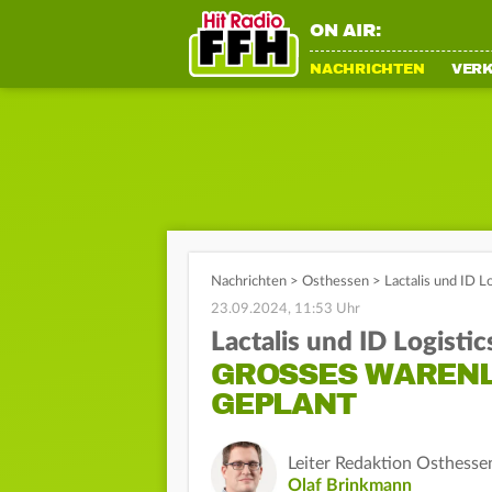
ON AIR:
NACHRICHTEN
VER
Nachrichten
>
Osthessen
>
Lactalis und ID L
23.09.2024, 11:53 Uhr
Lactalis und ID Logistic
GROSSES WARENLA
EPLANT
Leiter Redaktion Osthesse
Olaf Brinkmann