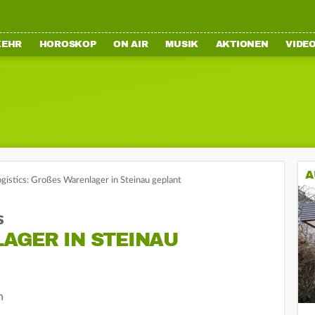
KEHR
HOROSKOP
ON AIR
MUSIK
AKTIONEN
VIDE
A
ogistics: Großes Warenlager in Steinau geplant
s
GER IN STEINAU G
n