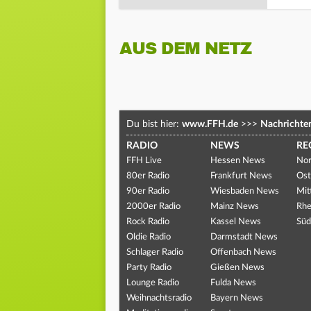
AUS DEM NETZ
Du bist hier:
www.FFH.de
>>>
Nachrichte
RADIO
NEWS
RE
FFH Live
Hessen News
Nor
80er Radio
Frankfurt News
Ost
90er Radio
Wiesbaden News
Mit
2000er Radio
Mainz News
Rhe
Rock Radio
Kassel News
Süd
Oldie Radio
Darmstadt News
Schlager Radio
Offenbach News
Party Radio
Gießen News
Lounge Radio
Fulda News
Weihnachtsradio
Bayern News