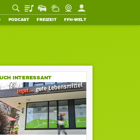
Playlist
Staupilot
Wetter
Webcam
Mein FFH
O
PODCAST
FREIZEIT
FFH-WELT
UCH INTERESSANT