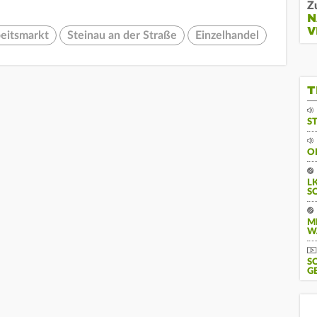
Z
N
V
eitsmarkt
Steinau an der Straße
Einzelhandel
T
S
O
L
S
M
W
S
G