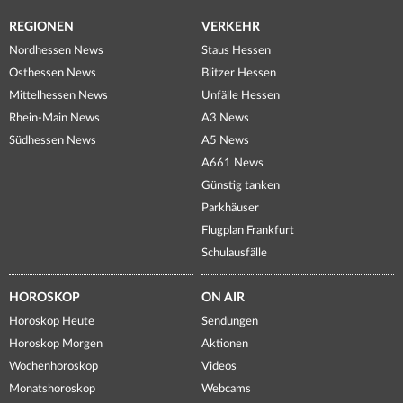
REGIONEN
VERKEHR
Nordhessen News
Staus Hessen
Osthessen News
Blitzer Hessen
Mittelhessen News
Unfälle Hessen
Rhein-Main News
A3 News
Südhessen News
A5 News
A661 News
Günstig tanken
Parkhäuser
Flugplan Frankfurt
Schulausfälle
HOROSKOP
ON AIR
Horoskop Heute
Sendungen
Horoskop Morgen
Aktionen
Wochenhoroskop
Videos
Monatshoroskop
Webcams