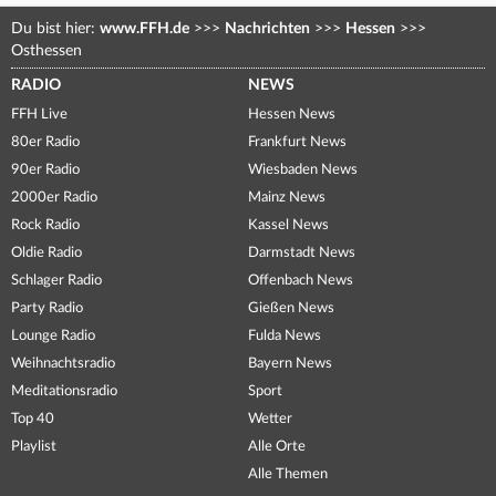
Du bist hier:
www.FFH.de
>>>
Nachrichten
>>>
Hessen
>>>
Osthessen
RADIO
NEWS
FFH Live
Hessen News
80er Radio
Frankfurt News
90er Radio
Wiesbaden News
2000er Radio
Mainz News
Rock Radio
Kassel News
Oldie Radio
Darmstadt News
Schlager Radio
Offenbach News
Party Radio
Gießen News
Lounge Radio
Fulda News
Weihnachtsradio
Bayern News
Meditationsradio
Sport
Top 40
Wetter
Playlist
Alle Orte
Alle Themen