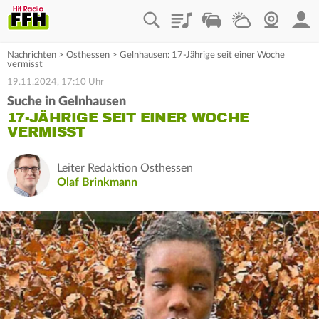
Playlist
Staupilot
Wetter
Webcam
Mein
Nachrichten
>
Osthessen
>
Gelnhausen: 17-Jährige seit einer Woche
vermisst
19.11.2024, 17:10 Uhr
Suche in Gelnhausen
17-JÄHRIGE SEIT EINER WOCHE
VERMISST
Leiter Redaktion Osthessen
Olaf Brinkmann