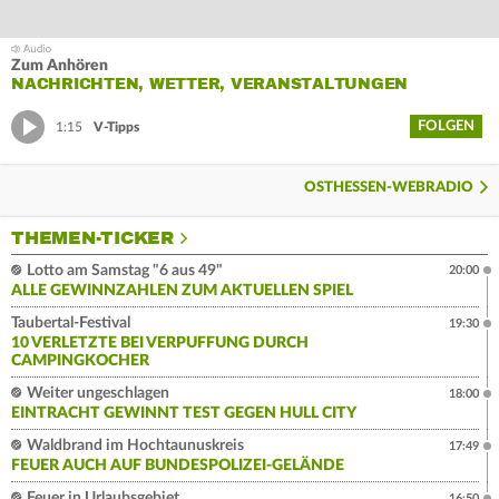
Zum Anhören
NACHRICHTEN, WETTER, VERANSTALTUNGEN
FOLGEN
1:15
V-Tipps
OSTHESSEN-WEBRADIO
THEMEN-TICKER
Lotto am Samstag "6 aus 49"
20:00
ALLE GEWINNZAHLEN ZUM AKTUELLEN SPIEL
Taubertal-Festival
19:30
10 VERLETZTE BEI VERPUFFUNG DURCH
CAMPINGKOCHER
Weiter ungeschlagen
18:00
EINTRACHT GEWINNT TEST GEGEN HULL CITY
Waldbrand im Hochtaunuskreis
17:49
FEUER AUCH AUF BUNDESPOLIZEI-GELÄNDE
Feuer in Urlaubsgebiet
16:50