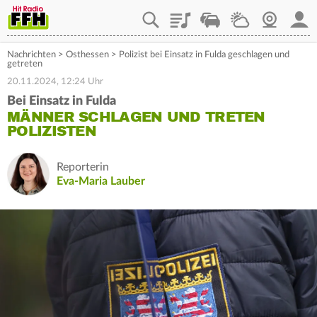
Playlist
Staupilot
Wetter
Webcam
Mein
Nachrichten
>
Osthessen
>
Polizist bei Einsatz in Fulda geschlagen und
getreten
20.11.2024, 12:24 Uhr
Bei Einsatz in Fulda
MÄNNER SCHLAGEN UND TRETEN
POLIZISTEN
Reporterin
Eva-Maria Lauber