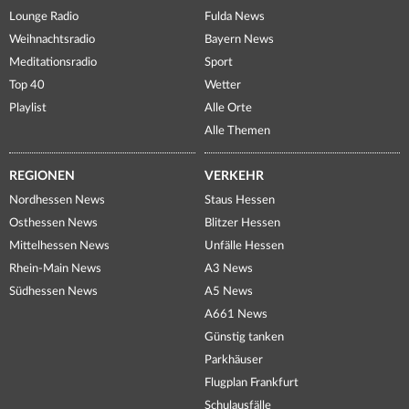
Lounge Radio
Fulda News
Weihnachtsradio
Bayern News
Meditationsradio
Sport
Top 40
Wetter
Playlist
Alle Orte
Alle Themen
REGIONEN
VERKEHR
Nordhessen News
Staus Hessen
Osthessen News
Blitzer Hessen
Mittelhessen News
Unfälle Hessen
Rhein-Main News
A3 News
Südhessen News
A5 News
A661 News
Günstig tanken
Parkhäuser
Flugplan Frankfurt
Schulausfälle