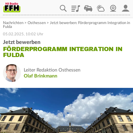
Playlist
Staupilot
Wetter
Webcam
Mein
Nachrichten
>
Osthessen
>
Jetzt bewerben: Förderprogramm Integration in
Fulda
05.02.2025, 10:02 Uhr
Jetzt bewerben
FÖRDERPROGRAMM INTEGRATION IN
FULDA
Leiter Redaktion Osthessen
Olaf Brinkmann