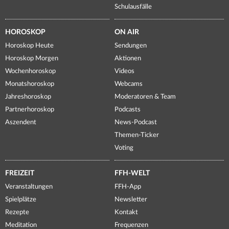
Schulausfälle
HOROSKOP
ON AIR
Horoskop Heute
Sendungen
Horoskop Morgen
Aktionen
Wochenhoroskop
Videos
Monatshoroskop
Webcams
Jahreshoroskop
Moderatoren & Team
Partnerhoroskop
Podcasts
Aszendent
News-Podcast
Themen-Ticker
Voting
FREIZEIT
FFH-WELT
Veranstaltungen
FFH-App
Spielplätze
Newsletter
Rezepte
Kontakt
Meditation
Frequenzen