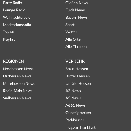
Party Radio
Gießen News
Lounge Radio
Fulda News
Weihnachtsradio
Bayern News
Meditationsradio
Sport
Top 40
Wetter
Playlist
Alle Orte
Alle Themen
REGIONEN
VERKEHR
Nordhessen News
Staus Hessen
Osthessen News
Blitzer Hessen
Mittelhessen News
Unfälle Hessen
Rhein-Main News
A3 News
Südhessen News
A5 News
A661 News
Günstig tanken
Parkhäuser
Flugplan Frankfurt