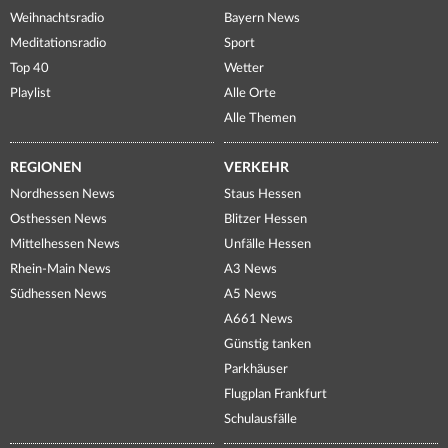
Weihnachtsradio
Bayern News
Meditationsradio
Sport
Top 40
Wetter
Playlist
Alle Orte
Alle Themen
REGIONEN
VERKEHR
Nordhessen News
Staus Hessen
Osthessen News
Blitzer Hessen
Mittelhessen News
Unfälle Hessen
Rhein-Main News
A3 News
Südhessen News
A5 News
A661 News
Günstig tanken
Parkhäuser
Flugplan Frankfurt
Schulausfälle