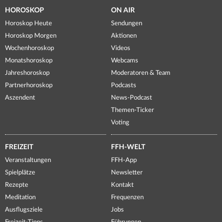
HOROSKOP
ON AIR
Horoskop Heute
Sendungen
Horoskop Morgen
Aktionen
Wochenhoroskop
Videos
Monatshoroskop
Webcams
Jahreshoroskop
Moderatoren & Team
Partnerhoroskop
Podcasts
Aszendent
News-Podcast
Themen-Ticker
Voting
FREIZEIT
FFH-WELT
Veranstaltungen
FFH-App
Spielplätze
Newsletter
Rezepte
Kontakt
Meditation
Frequenzen
Ausflugsziele
Jobs