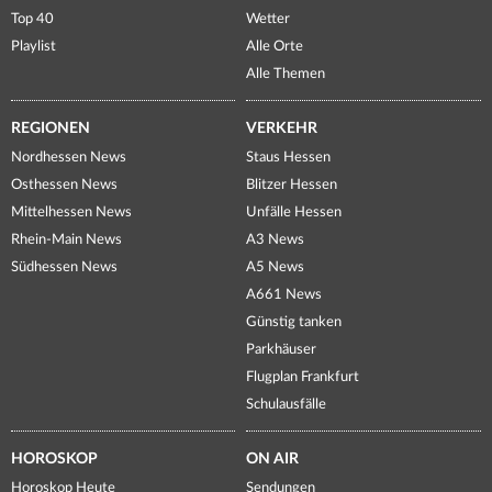
Top 40
Wetter
Playlist
Alle Orte
Alle Themen
REGIONEN
VERKEHR
Nordhessen News
Staus Hessen
Osthessen News
Blitzer Hessen
Mittelhessen News
Unfälle Hessen
Rhein-Main News
A3 News
Südhessen News
A5 News
A661 News
Günstig tanken
Parkhäuser
Flugplan Frankfurt
Schulausfälle
HOROSKOP
ON AIR
Horoskop Heute
Sendungen