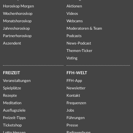
Horoskop Morgen
Aktionen
Wochenhoroskop
Videos
Monatshoroskop
Webcams
Jahreshoroskop
Moderatoren & Team
Partnerhoroskop
Podcasts
Aszendent
News-Podcast
Themen-Ticker
Voting
FREIZEIT
FFH-WELT
Veranstaltungen
FFH-App
Spielplätze
Newsletter
Rezepte
Kontakt
Meditation
Frequenzen
Ausflugsziele
Jobs
Freizeit-Tipps
Führungen
Ticketshop
Presse
Lotto Hessen
Radiowerbung