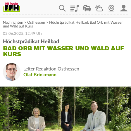
Playlist
Staupilot
Wetter
Webcam
Mein
Nachrichten
>
Osthessen
>
Höchstprädikat Heilbad: Bad Orb mit Wasser
und Wald auf Kurs
02.06.2025, 12:49 Uhr
Höchstprädikat Heilbad
BAD ORB MIT WASSER UND WALD AUF
KURS
Leiter Redaktion Osthessen
Olaf Brinkmann