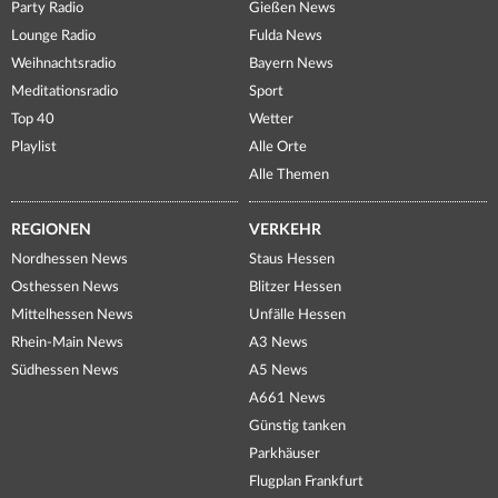
Party Radio
Gießen News
Lounge Radio
Fulda News
Weihnachtsradio
Bayern News
Meditationsradio
Sport
Top 40
Wetter
Playlist
Alle Orte
Alle Themen
REGIONEN
VERKEHR
Nordhessen News
Staus Hessen
Osthessen News
Blitzer Hessen
Mittelhessen News
Unfälle Hessen
Rhein-Main News
A3 News
Südhessen News
A5 News
A661 News
Günstig tanken
Parkhäuser
Flugplan Frankfurt