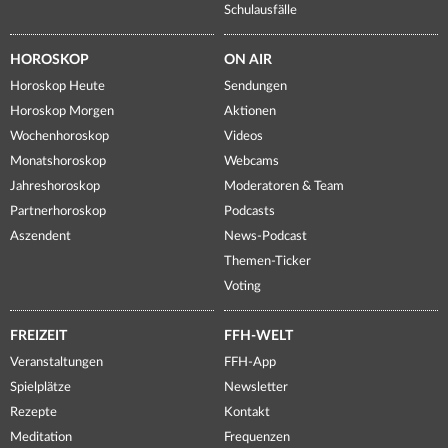
Schulausfälle
HOROSKOP
ON AIR
Horoskop Heute
Sendungen
Horoskop Morgen
Aktionen
Wochenhoroskop
Videos
Monatshoroskop
Webcams
Jahreshoroskop
Moderatoren & Team
Partnerhoroskop
Podcasts
Aszendent
News-Podcast
Themen-Ticker
Voting
FREIZEIT
FFH-WELT
Veranstaltungen
FFH-App
Spielplätze
Newsletter
Rezepte
Kontakt
Meditation
Frequenzen