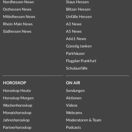
Nordhessen News
Staus Hessen
Osthessen News
Blitzer Hessen
Mittelhessen News
Unfälle Hessen
Rhein-Main News
A3 News
Südhessen News
A5 News
A661 News
Günstig tanken
Parkhäuser
Flugplan Frankfurt
Schulausfälle
HOROSKOP
ON AIR
Horoskop Heute
Sendungen
Horoskop Morgen
Aktionen
Wochenhoroskop
Videos
Monatshoroskop
Webcams
Jahreshoroskop
Moderatoren & Team
Partnerhoroskop
Podcasts