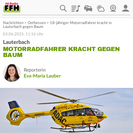
Playlist
Staupilot
Wetter
Webcam
Mein
Nachrichten
>
Osthessen
>
18-jähriger Motorradfahrer kracht in
Lauterbach gegen Baum
03.06.2025, 11:16 Uhr
Lauterbach
MOTORRADFAHRER KRACHT GEGEN
BAUM
Reporterin
Eva-Maria Lauber