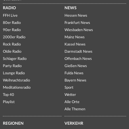
RADIO
NEWS
FFH Live
Hessen News
80er Radio
Frankfurt News
90er Radio
Wiesbaden News
2000er Radio
Mainz News
Rock Radio
Kassel News
Oldie Radio
Darmstadt News
Schlager Radio
Offenbach News
Party Radio
Gießen News
Lounge Radio
Fulda News
Weihnachtsradio
Bayern News
Meditationsradio
Sport
Top 40
Wetter
Playlist
Alle Orte
Alle Themen
REGIONEN
VERKEHR