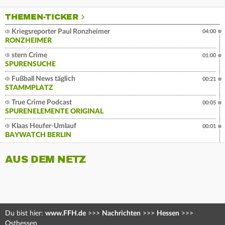
THEMEN-TICKER
Kriegsreporter Paul Ronzheimer
04:00
RONZHEIMER
stern Crime
01:00
SPURENSUCHE
Fußball News täglich
00:21
STAMMPLATZ
True Crime Podcast
00:05
SPURENELEMENTE ORIGINAL
Klaas Heufer-Umlauf
00:01
BAYWATCH BERLIN
AUS DEM NETZ
Du bist hier:
www.FFH.de
>>>
Nachrichten
>>>
Hessen
>>>
Osthessen