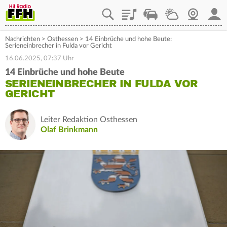
Playlist
Staupilot
Wetter
Webcam
Mein
Nachrichten
>
Osthessen
>
14 Einbrüche und hohe Beute:
Serieneinbrecher in Fulda vor Gericht
16.06.2025, 07:37 Uhr
14 Einbrüche und hohe Beute
SERIENEINBRECHER IN FULDA VOR
GERICHT
Leiter Redaktion Osthessen
Olaf Brinkmann