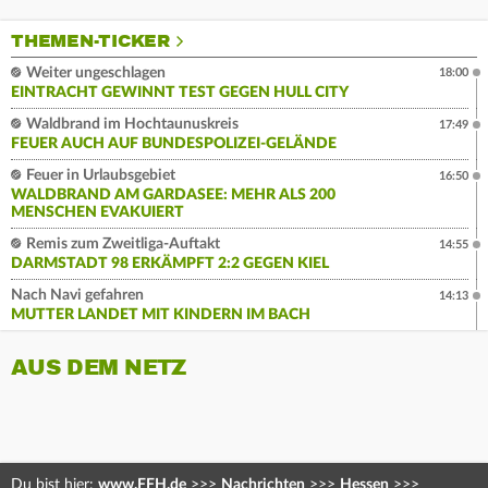
THEMEN-TICKER
Weiter ungeschlagen
18:00
EINTRACHT GEWINNT TEST GEGEN HULL CITY
Waldbrand im Hochtaunuskreis
17:49
FEUER AUCH AUF BUNDESPOLIZEI-GELÄNDE
Feuer in Urlaubsgebiet
16:50
WALDBRAND AM GARDASEE: MEHR ALS 200
MENSCHEN EVAKUIERT
Remis zum Zweitliga-Auftakt
14:55
DARMSTADT 98 ERKÄMPFT 2:2 GEGEN KIEL
Nach Navi gefahren
14:13
MUTTER LANDET MIT KINDERN IM BACH
AUS DEM NETZ
Du bist hier:
www.FFH.de
>>>
Nachrichten
>>>
Hessen
>>>