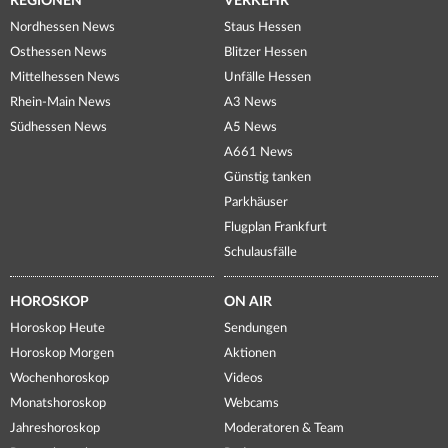
REGIONEN
VERKEHR
Nordhessen News
Staus Hessen
Osthessen News
Blitzer Hessen
Mittelhessen News
Unfälle Hessen
Rhein-Main News
A3 News
Südhessen News
A5 News
A661 News
Günstig tanken
Parkhäuser
Flugplan Frankfurt
Schulausfälle
HOROSKOP
ON AIR
Horoskop Heute
Sendungen
Horoskop Morgen
Aktionen
Wochenhoroskop
Videos
Monatshoroskop
Webcams
Jahreshoroskop
Moderatoren & Team