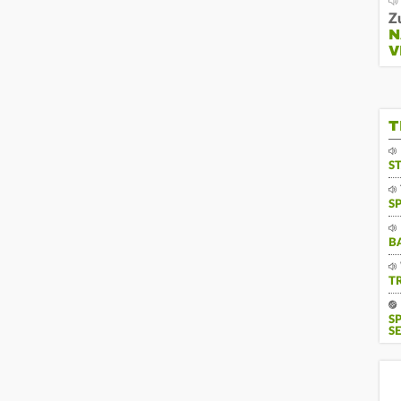
Z
N
V
T
S
S
B
T
S
SE