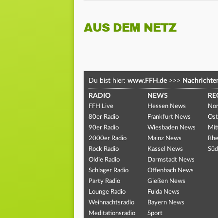
AUS DEM NETZ
Du bist hier:
www.FFH.de
>>>
Nachrichte
RADIO
NEWS
RE
FFH Live
Hessen News
Nor
80er Radio
Frankfurt News
Ost
90er Radio
Wiesbaden News
Mit
2000er Radio
Mainz News
Rhe
Rock Radio
Kassel News
Süd
Oldie Radio
Darmstadt News
Schlager Radio
Offenbach News
Party Radio
Gießen News
Lounge Radio
Fulda News
Weihnachtsradio
Bayern News
Meditationsradio
Sport