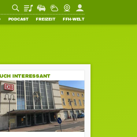
Playlist
Staupilot
Wetter
Webcam
Mein FFH
O
PODCAST
FREIZEIT
FFH-WELT
UCH INTERESSANT