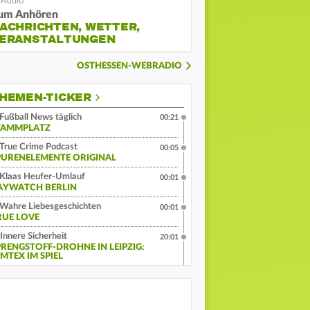
um Anhören
ACHRICHTEN, WETTER,
ERANSTALTUNGEN
OSTHESSEN-WEBRADIO
HEMEN-TICKER
Fußball News täglich
00:21
TAMMPLATZ
True Crime Podcast
00:05
PURENELEMENTE ORIGINAL
Klaas Heufer-Umlauf
00:01
AYWATCH BERLIN
Wahre Liebesgeschichten
00:01
RUE LOVE
Innere Sicherheit
20:01
PRENGSTOFF-DROHNE IN LEIPZIG:
MTEX IM SPIEL