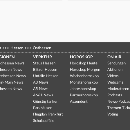
n
>>>
Hessen
>>>
Osthessen
GIONEN
VERKEHR
HOROSKOP
ON AIR
dhessen News
Staus Hessen
Horoskop Heute
Sendungen
hessen News
Blitzer Hessen
Horoskop Morgen
Aktionen
telhessen News
Unfälle Hessen
Wochenhoroskop
Videos
in-Main News
A3 News
Monatshoroskop
Webcams
hessen News
A5 News
Jahreshoroskop
Moderatoren
A661 News
Partnerhoroskop
Podcasts
Günstig tanken
Aszendent
News-Podcas
Parkhäuser
Themen-Tick
Flugplan Frankfurt
Voting
Schulausfälle