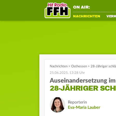
ON AIR:
NACHRICHTEN
VER
Nachrichten
>
Osthessen
>
28-Jähriger schl
25.06.2025, 13:28 Uhr
Auseinandersetzung im
28-JÄHRIGER SC
Reporterin
Eva-Maria Lauber