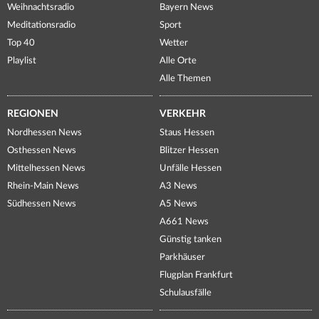
Weihnachtsradio
Bayern News
Meditationsradio
Sport
Top 40
Wetter
Playlist
Alle Orte
Alle Themen
REGIONEN
VERKEHR
Nordhessen News
Staus Hessen
Osthessen News
Blitzer Hessen
Mittelhessen News
Unfälle Hessen
Rhein-Main News
A3 News
Südhessen News
A5 News
A661 News
Günstig tanken
Parkhäuser
Flugplan Frankfurt
Schulausfälle