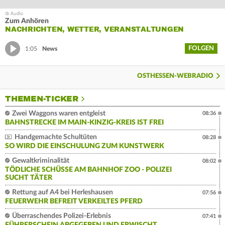
Zum Anhören
NACHRICHTEN, WETTER, VERANSTALTUNGEN
FOLGEN
1:05
News
OSTHESSEN-WEBRADIO
THEMEN-TICKER
Zwei Waggons waren entgleist
08:36
BAHNSTRECKE IM MAIN-KINZIG-KREIS IST FREI
Handgemachte Schultüten
08:28
SO WIRD DIE EINSCHULUNG ZUM KUNSTWERK
Gewaltkriminalität
08:02
TÖDLICHE SCHÜSSE AM BAHNHOF ZOO - POLIZEI
SUCHT TÄTER
Rettung auf A4 bei Herleshausen
07:56
FEUERWEHR BEFREIT VERKEILTES PFERD
Überraschendes Polizei-Erlebnis
07:41