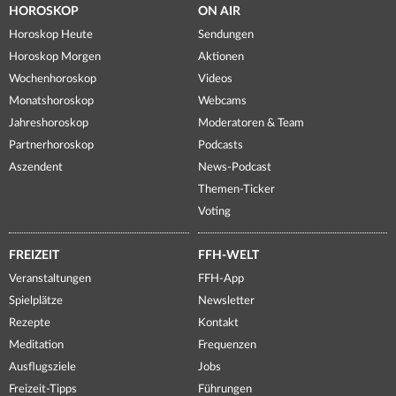
HOROSKOP
ON AIR
Horoskop Heute
Sendungen
Horoskop Morgen
Aktionen
Wochenhoroskop
Videos
Monatshoroskop
Webcams
Jahreshoroskop
Moderatoren & Team
Partnerhoroskop
Podcasts
Aszendent
News-Podcast
Themen-Ticker
Voting
FREIZEIT
FFH-WELT
Veranstaltungen
FFH-App
Spielplätze
Newsletter
Rezepte
Kontakt
Meditation
Frequenzen
Ausflugsziele
Jobs
Freizeit-Tipps
Führungen