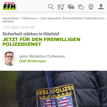
Playlist
Staupilot
Wetter
Webcam
Mein
Nachrichten
>
Osthessen
>
Jetzt bewerben: Ehrenamtlicher Polizeidienst in
Hünfeld
17.07.2025, 12:49 Uhr
Sicherheit stärken in Hünfeld
JETZT FÜR DEN FREIWILLIGEN
POLIZEIDIENST
Leiter Redaktion Osthessen
Olaf Brinkmann