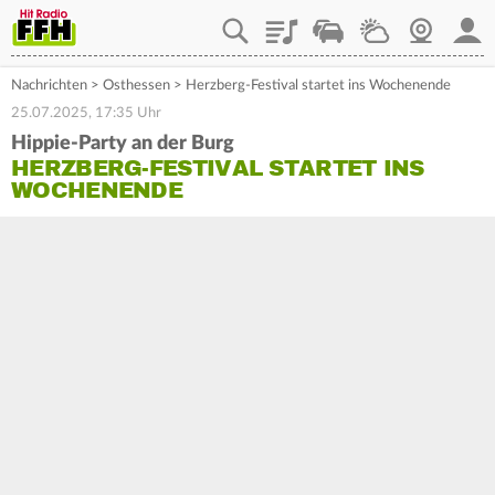
Playlist
Staupilot
Wetter
Webcam
Mein
Nachrichten
>
Osthessen
>
Herzberg-Festival startet ins Wochenende
25.07.2025, 17:35 Uhr
Hippie-Party an der Burg
HERZBERG-FESTIVAL STARTET INS
WOCHENENDE