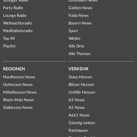
Schlager Radio
Offenbach News
Party Radio
Gießen News
Lounge Radio
Fulda News
Weihnachtsradio
Bayern News
Meditationsradio
Sport
Top 40
Wetter
Playlist
Alle Orte
Alle Themen
REGIONEN
VERKEHR
Nordhessen News
Staus Hessen
Osthessen News
Blitzer Hessen
Mittelhessen News
Unfälle Hessen
Rhein-Main News
A3 News
Südhessen News
A5 News
A661 News
Günstig tanken
Parkhäuser