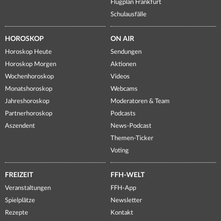
Flugplan Frankfurt
Schulausfälle
HOROSKOP
ON AIR
Horoskop Heute
Sendungen
Horoskop Morgen
Aktionen
Wochenhoroskop
Videos
Monatshoroskop
Webcams
Jahreshoroskop
Moderatoren & Team
Partnerhoroskop
Podcasts
Aszendent
News-Podcast
Themen-Ticker
Voting
FREIZEIT
FFH-WELT
Veranstaltungen
FFH-App
Spielplätze
Newsletter
Rezepte
Kontakt