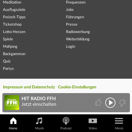
Meditation
Frequenzen
Ausflugsziele
Jobs
Freizeit-Tipps
Führungen
Ticketshop
Presse
Lotto Hessen
Radiowerbung
Spiele
Weiterbildung
Mahjong
Login
Backgammon
Quiz
Partys
Impressum und Datenschutz
Cookie-Einstellungen
HIT RADIO FFH
Jetzt einschalten
Home
Musik
Podcast
Video
Menü