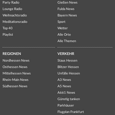
Party Radio
Gießen News
Lounge Radio
Fulda News
Weihnachtsradio
Bayern News
Meditationsradio
Sport
Top 40
Wetter
Playlist
Alle Orte
Alle Themen
REGIONEN
VERKEHR
Nordhessen News
Staus Hessen
Osthessen News
Blitzer Hessen
Mittelhessen News
Unfälle Hessen
Rhein-Main News
A3 News
Südhessen News
A5 News
A661 News
Günstig tanken
Parkhäuser
Flugplan Frankfurt