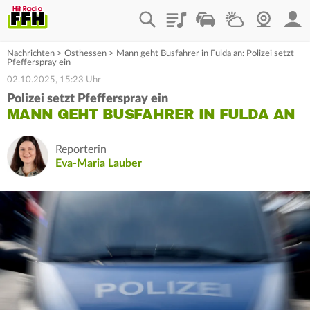
Playlist
Staupilot
Wetter
Webcam
Mein
Nachrichten
>
Osthessen
>
Mann geht Busfahrer in Fulda an: Polizei setzt
Pfefferspray ein
02.10.2025, 15:23 Uhr
Polizei setzt Pfefferspray ein
MANN GEHT BUSFAHRER IN FULDA AN
Reporterin
Eva-Maria Lauber