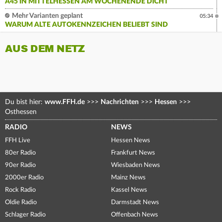
A45 IN MITTELHESSEN AM WOCHENENDE DICHT
Mehr Varianten geplant
05:34
WARUM ALTE AUTOKENNZEICHEN BELIEBT SIND
AUS DEM NETZ
Du bist hier:
www.FFH.de
>>>
Nachrichten
>>>
Hessen
>>>
Osthessen
RADIO
NEWS
FFH Live
Hessen News
80er Radio
Frankfurt News
90er Radio
Wiesbaden News
2000er Radio
Mainz News
Rock Radio
Kassel News
Oldie Radio
Darmstadt News
Schlager Radio
Offenbach News