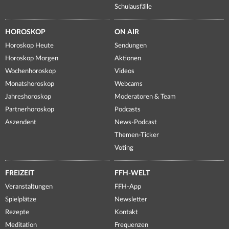
Schulausfälle
HOROSKOP
ON AIR
Horoskop Heute
Sendungen
Horoskop Morgen
Aktionen
Wochenhoroskop
Videos
Monatshoroskop
Webcams
Jahreshoroskop
Moderatoren & Team
Partnerhoroskop
Podcasts
Aszendent
News-Podcast
Themen-Ticker
Voting
FREIZEIT
FFH-WELT
Veranstaltungen
FFH-App
Spielplätze
Newsletter
Rezepte
Kontakt
Meditation
Frequenzen