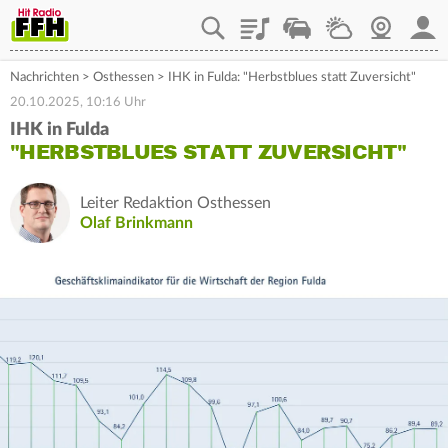
Playlist
Staupilot
Wetter
Webcam
Mein
Nachrichten
>
Osthessen
>
IHK in Fulda: "Herbstblues statt Zuversicht"
20.10.2025, 10:16 Uhr
IHK in Fulda
"HERBSTBLUES STATT ZUVERSICHT"
Leiter Redaktion Osthessen
Olaf Brinkmann