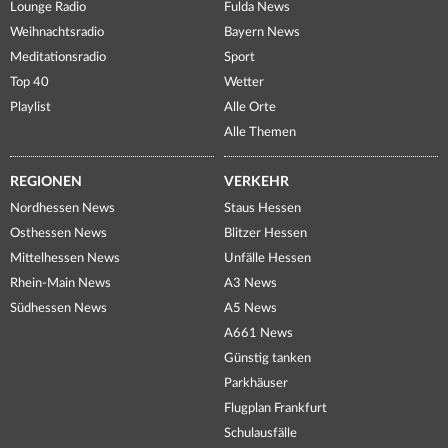
Lounge Radio
Fulda News
Weihnachtsradio
Bayern News
Meditationsradio
Sport
Top 40
Wetter
Playlist
Alle Orte
Alle Themen
REGIONEN
VERKEHR
Nordhessen News
Staus Hessen
Osthessen News
Blitzer Hessen
Mittelhessen News
Unfälle Hessen
Rhein-Main News
A3 News
Südhessen News
A5 News
A661 News
Günstig tanken
Parkhäuser
Flugplan Frankfurt
Schulausfälle