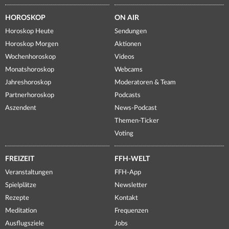
HOROSKOP
ON AIR
Horoskop Heute
Sendungen
Horoskop Morgen
Aktionen
Wochenhoroskop
Videos
Monatshoroskop
Webcams
Jahreshoroskop
Moderatoren & Team
Partnerhoroskop
Podcasts
Aszendent
News-Podcast
Themen-Ticker
Voting
FREIZEIT
FFH-WELT
Veranstaltungen
FFH-App
Spielplätze
Newsletter
Rezepte
Kontakt
Meditation
Frequenzen
Ausflugsziele
Jobs