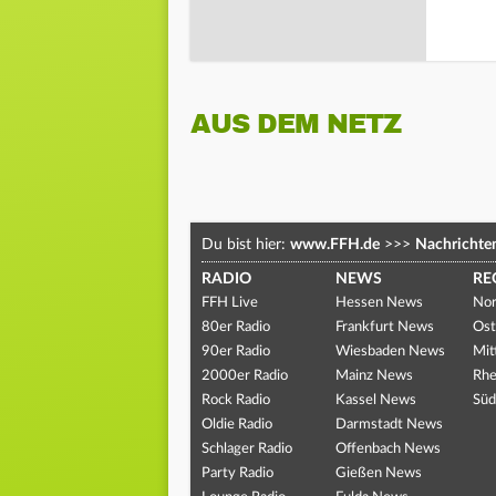
AUS DEM NETZ
Du bist hier:
www.FFH.de
>>>
Nachrichte
RADIO
NEWS
RE
FFH Live
Hessen News
Nor
80er Radio
Frankfurt News
Ost
90er Radio
Wiesbaden News
Mit
2000er Radio
Mainz News
Rhe
Rock Radio
Kassel News
Süd
Oldie Radio
Darmstadt News
Schlager Radio
Offenbach News
Party Radio
Gießen News