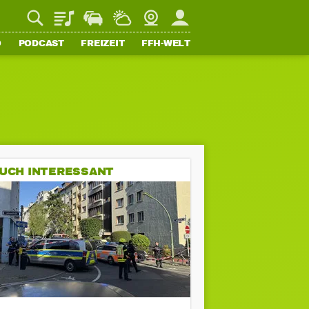
Playlist
Staupilot
Wetter
Webcam
Mein FFH
O
PODCAST
FREIZEIT
FFH-WELT
UCH INTERESSANT