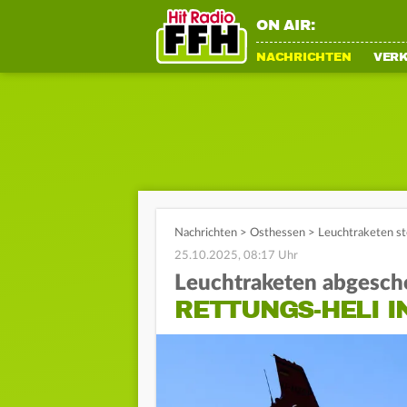
ON AIR:
NACHRICHTEN
VER
Nachrichten
>
Osthessen
>
Leuchtraketen st
25.10.2025, 08:17 Uhr
Leuchtraketen abgesch
RETTUNGS-HELI I