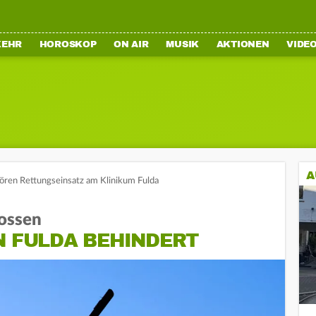
KEHR
HOROSKOP
ON AIR
MUSIK
AKTIONEN
VIDE
A
ören Rettungseinsatz am Klinikum Fulda
ossen
N FULDA BEHINDERT