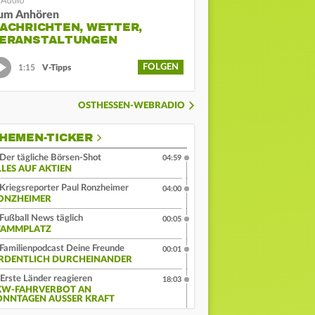
um Anhören
ACHRICHTEN, WETTER,
ERANSTALTUNGEN
FOLGEN
1:15
V-Tipps
OSTHESSEN-WEBRADIO
HEMEN-TICKER
Der tägliche Börsen-Shot
04:59
LLES AUF AKTIEN
Kriegsreporter Paul Ronzheimer
04:00
ONZHEIMER
Fußball News täglich
00:05
TAMMPLATZ
Familienpodcast Deine Freunde
00:01
RDENTLICH DURCHEINANDER
Erste Länder reagieren
18:03
KW-FAHRVERBOT AN
ONNTAGEN AUSSER KRAFT