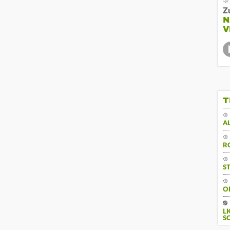
Z
N
V
T
A
R
S
O
L
S