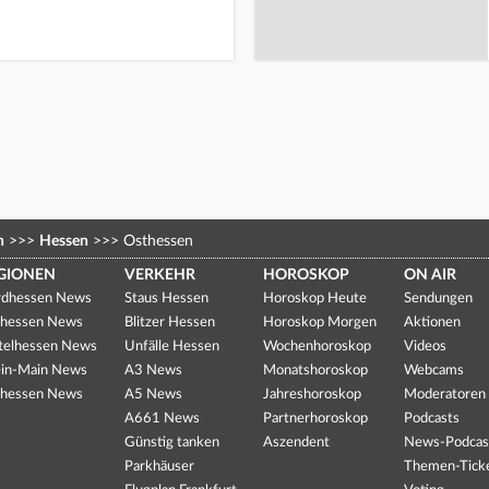
n
>>>
Hessen
>>>
Osthessen
GIONEN
VERKEHR
HOROSKOP
ON AIR
dhessen News
Staus Hessen
Horoskop Heute
Sendungen
hessen News
Blitzer Hessen
Horoskop Morgen
Aktionen
telhessen News
Unfälle Hessen
Wochenhoroskop
Videos
in-Main News
A3 News
Monatshoroskop
Webcams
hessen News
A5 News
Jahreshoroskop
Moderatoren
A661 News
Partnerhoroskop
Podcasts
Günstig tanken
Aszendent
News-Podcas
Parkhäuser
Themen-Tick