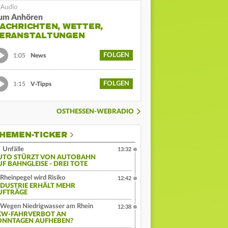
um Anhören
ACHRICHTEN, WETTER,
ERANSTALTUNGEN
FOLGEN
1:05
News
FOLGEN
1:15
V-Tipps
OSTHESSEN-WEBRADIO
HEMEN-TICKER
Unfälle
13:32
UTO STÜRZT VON AUTOBAHN
UF BAHNGLEISE - DREI TOTE
Rheinpegel wird Risiko
12:42
NDUSTRIE ERHÄLT MEHR
UFTRÄGE
Wegen Niedrigwasser am Rhein
12:38
KW-FAHRVERBOT AN
ONNTAGEN AUFHEBEN?