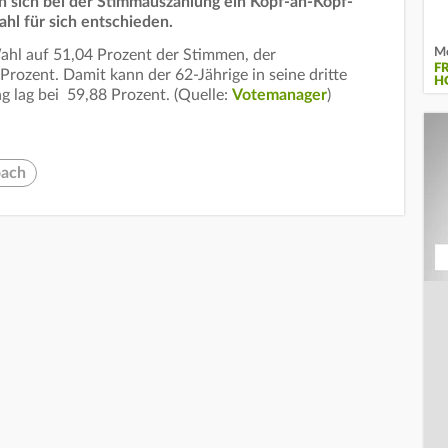
 sich bei der Stimmauszählung ein Kopf-an-Kopf-
hl für sich entschieden.
Me
hl auf 51,04 Prozent der Stimmen, der
F
rozent. Damit kann der 62-Jährige in seine dritte
H
g lag bei 59,88 Prozent. (Quelle:
Votemanager
)
bach