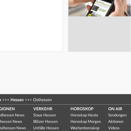
n
>>>
Hessen
>>>
Osthessen
GIONEN
VERKEHR
HOROSKOP
ON AIR
dhessen News
Staus Hessen
Horoskop Heute
Sendungen
hessen News
Blitzer Hessen
Horoskop Morgen
Aktionen
telhessen News
Unfälle Hessen
Wochenhoroskop
Videos