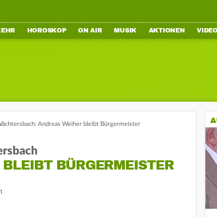
KEHR
HOROSKOP
ON AIR
MUSIK
AKTIONEN
VIDE
A
ächtersbach: Andreas Weiher bleibt Bürgermeister
ersbach
 BLEIBT BÜRGERMEISTER
n