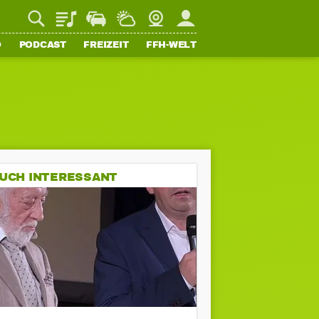
Playlist
Staupilot
Wetter
Webcam
Mein FFH
O
PODCAST
FREIZEIT
FFH-WELT
UCH INTERESSANT