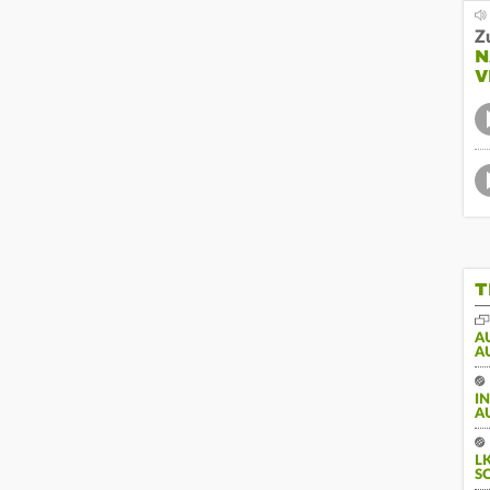
Z
N
V
T
A
A
I
A
L
S