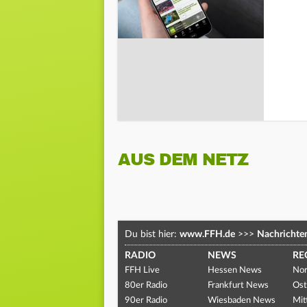
AUS DEM NETZ
Du bist hier:
www.FFH.de
>>>
Nachrichte
RADIO
NEWS
RE
FFH Live
Hessen News
Nor
80er Radio
Frankfurt News
Ost
90er Radio
Wiesbaden News
Mit