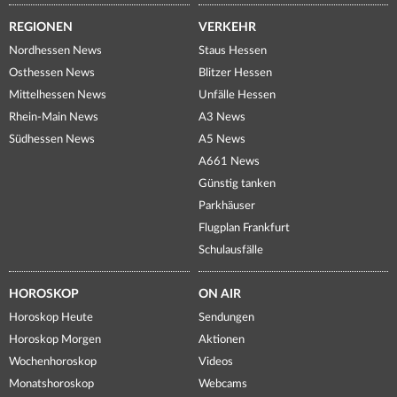
REGIONEN
VERKEHR
Nordhessen News
Staus Hessen
Osthessen News
Blitzer Hessen
Mittelhessen News
Unfälle Hessen
Rhein-Main News
A3 News
Südhessen News
A5 News
A661 News
Günstig tanken
Parkhäuser
Flugplan Frankfurt
Schulausfälle
HOROSKOP
ON AIR
Horoskop Heute
Sendungen
Horoskop Morgen
Aktionen
Wochenhoroskop
Videos
Monatshoroskop
Webcams