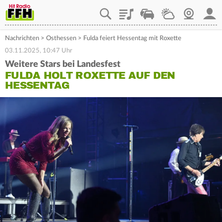
Playlist
Staupilot
Wetter
Webcam
Mein
Nachrichten
>
Osthessen
>
Fulda feiert Hessentag mit Roxette
03.11.2025, 10:47 Uhr
Weitere Stars bei Landesfest
FULDA HOLT ROXETTE AUF DEN
HESSENTAG