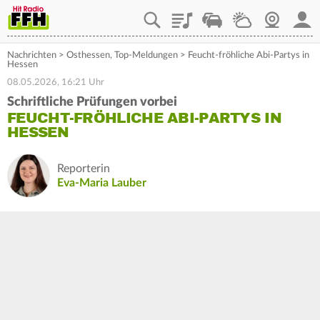
Playlist
Staupilot
Wetter
Webcam
Mein
Nachrichten
>
Osthessen
,
Top-Meldungen
>
Feucht-fröhliche Abi-Partys in
Hessen
08.05.2026, 16:21 Uhr
Schriftliche Prüfungen vorbei
FEUCHT-FRÖHLICHE ABI-PARTYS IN
HESSEN
Reporterin
Eva-Maria Lauber