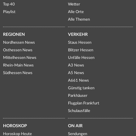
Top 40
Wetter
Playlist
Alle Orte
Alle Themen
REGIONEN
VERKEHR
Nordhessen News
Staus Hessen
Osthessen News
Blitzer Hessen
Mittelhessen News
Unfälle Hessen
Rhein-Main News
A3 News
Südhessen News
A5 News
A661 News
Günstig tanken
Parkhäuser
Flugplan Frankfurt
Schulausfälle
HOROSKOP
ON AIR
Horoskop Heute
Sendungen