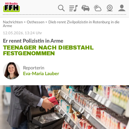
Playlist
Staupilot
Wetter
Webcam
Mein
Nachrichten
>
Osthessen
>
Dieb rennt Zivilpolizistin in Rotenburg in die
Arme
12.05.2026, 13:24 Uhr
Er rennt Polizistin in Arme
TEENAGER NACH DIEBSTAHL
FESTGENOMMEN
Reporterin
Eva-Maria Lauber