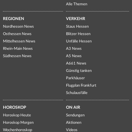
Alle Themen
REGIONEN
VERKEHR
Nordhessen News
Staus Hessen
Osthessen News
Blitzer Hessen
Mittelhessen News
Unfälle Hessen
Rhein-Main News
A3 News
Südhessen News
A5 News
A661 News
Günstig tanken
Parkhäuser
Flugplan Frankfurt
Schulausfälle
HOROSKOP
ON AIR
Horoskop Heute
Sendungen
Horoskop Morgen
Aktionen
Wochenhoroskop
Videos