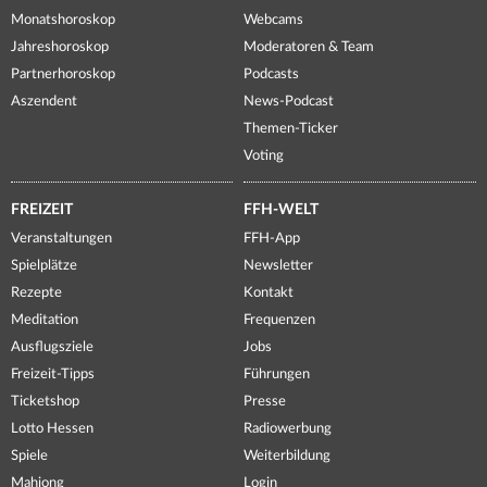
Monatshoroskop
Webcams
Jahreshoroskop
Moderatoren & Team
Partnerhoroskop
Podcasts
Aszendent
News-Podcast
Themen-Ticker
Voting
FREIZEIT
FFH-WELT
Veranstaltungen
FFH-App
Spielplätze
Newsletter
Rezepte
Kontakt
Meditation
Frequenzen
Ausflugsziele
Jobs
Freizeit-Tipps
Führungen
Ticketshop
Presse
Lotto Hessen
Radiowerbung
Spiele
Weiterbildung
Mahjong
Login