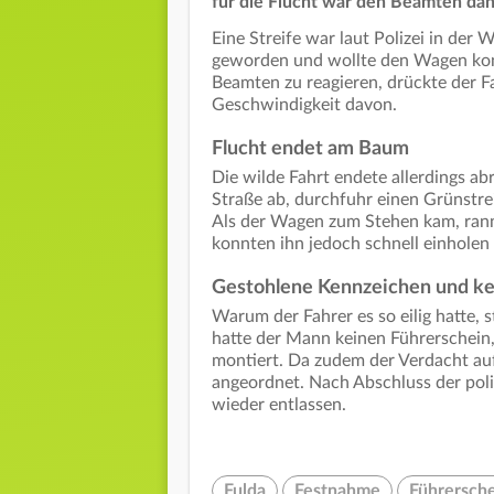
für die Flucht war den Beamten dana
Eine Streife war laut Polizei in der 
geworden und wollte den Wagen kontr
Beamten zu reagieren, drückte der F
Geschwindigkeit davon.
Flucht endet am Baum
Die wilde Fahrt endete allerdings a
Straße ab, durchfuhr einen Grünstr
Als der Wagen zum Stehen kam, ran
konnten ihn jedoch schnell einhole
Gestohlene Kennzeichen und ke
Warum der Fahrer es so eilig hatte, 
hatte der Mann keinen Führerschein
montiert. Da zudem der Verdacht au
angeordnet. Nach Abschluss der pol
wieder entlassen.
Fulda
Festnahme
Führersch