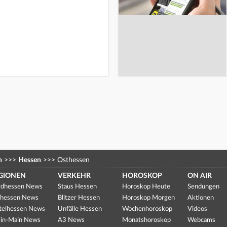
n
>>>
Hessen
>>>
Osthessen
GIONEN
VERKEHR
HOROSKOP
ON AIR
dhessen News
Staus Hessen
Horoskop Heute
Sendungen
hessen News
Blitzer Hessen
Horoskop Morgen
Aktionen
telhessen News
Unfälle Hessen
Wochenhoroskop
Videos
in-Main News
A3 News
Monatshoroskop
Webcams