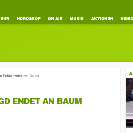
KEHR
HOROSKOP
ON AIR
MUSIK
AKTIONEN
VIDE
A
in Fulda endet am Baum
GD ENDET AN BAUM