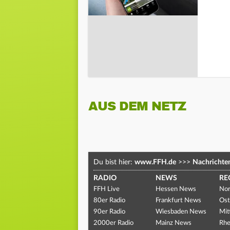
AUS DEM NETZ
Du bist hier:
www.FFH.de
>>>
Nachrichte
RADIO
NEWS
RE
FFH Live
Hessen News
Nor
80er Radio
Frankfurt News
Ost
90er Radio
Wiesbaden News
Mit
2000er Radio
Mainz News
Rhe