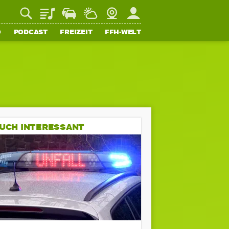
Playlist
Staupilot
Wetter
Webcam
Mein FFH
O
PODCAST
FREIZEIT
FFH-WELT
UCH INTERESSANT