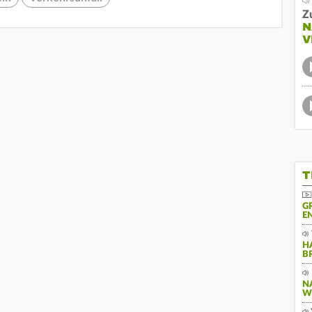
Z
N
V
T
G
N
H
B
N
W