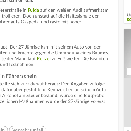
ch schnell klar.
Weserstraße in
Fulda
auf den weißen Audi aufmerksam
Un
ollieren. Doch anstatt auf die Haltesignale der
S
ahrer aufs Gaspedal und raste mit hoher
brupt: Der 27-Jährige kam mit seinem Auto von der
eifen und krachte gegen die Umrandung eines Baumes.
nte der Mann laut
Polizei
zu Fuß weiter. Die Beamten
n und festnehmen.
in Führerschein
stellte sich kurz darauf heraus: Den Angaben zufolge
, dafür aber gestohlene Kennzeichen an seinem Auto
f Alkohol am Steuer bestand, wurde eine Blutprobe
izeilichen Maßnahmen wurde der 27-Jährige vorerst
ein
Verkehrsunfall