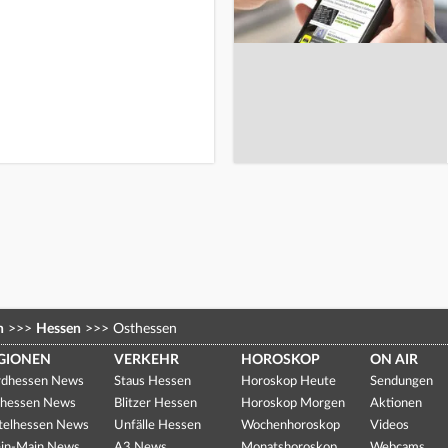
n
>>>
Hessen
>>>
Osthessen
GIONEN
VERKEHR
HOROSKOP
ON AIR
dhessen News
Staus Hessen
Horoskop Heute
Sendungen
hessen News
Blitzer Hessen
Horoskop Morgen
Aktionen
telhessen News
Unfälle Hessen
Wochenhoroskop
Videos
in-Main News
A3 News
Monatshoroskop
Webcams