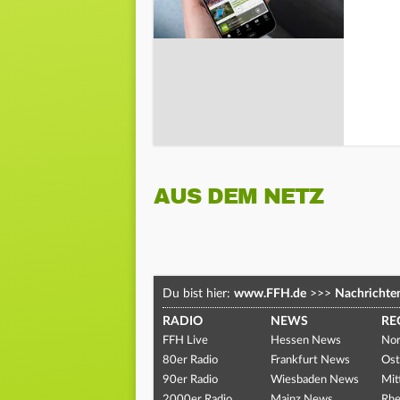
AUS DEM NETZ
Du bist hier:
www.FFH.de
>>>
Nachrichte
RADIO
NEWS
RE
FFH Live
Hessen News
Nor
80er Radio
Frankfurt News
Ost
90er Radio
Wiesbaden News
Mit
2000er Radio
Mainz News
Rhe