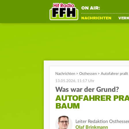
ON AIR:
NACHRICHTEN
VER
Nachrichten
>
Osthessen
>
Autofahrer prall
13.05.2026, 11:17 Uhr
Was war der Grund?
AUTOFAHRER PRA
BAUM
Leiter Redaktion Osthesse
Olaf Brinkmann