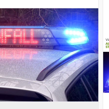
Vi
A
S