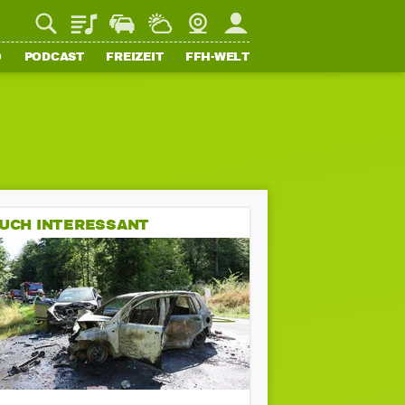
Playlist
Staupilot
Wetter
Webcam
Mein FFH
O
PODCAST
FREIZEIT
FFH-WELT
UCH INTERESSANT