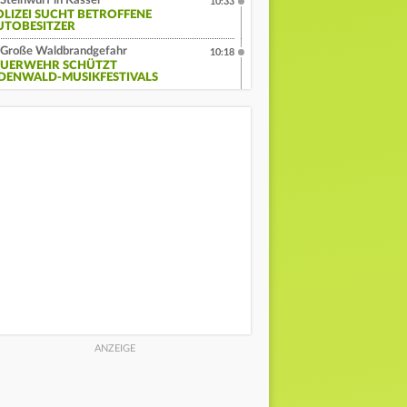
Steinwurf in Kassel
10:33
OLIZEI SUCHT BETROFFENE
UTOBESITZER
Große Waldbrandgefahr
10:18
EUERWEHR SCHÜTZT
DENWALD-MUSIKFESTIVALS