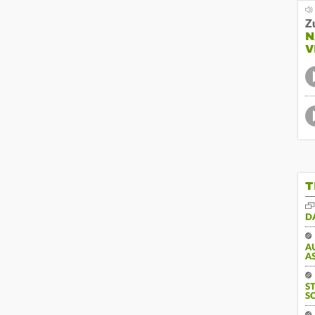
Z
N
V
T
D
A
S
S
S