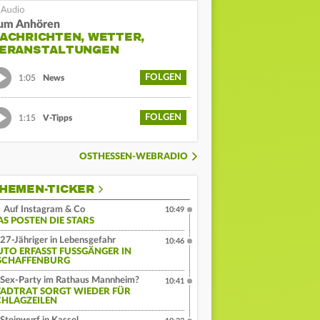
um Anhören
ACHRICHTEN, WETTER,
ERANSTALTUNGEN
FOLGEN
1:05
News
FOLGEN
1:15
V-Tipps
OSTHESSEN-WEBRADIO
HEMEN-TICKER
Auf Instagram & Co
10:49
AS POSTEN DIE STARS
27-Jähriger in Lebensgefahr
10:46
UTO ERFASST FUSSGÄNGER IN A
CHAFFENBURG
Sex-Party im Rathaus Mannheim?
10:41
TADTRAT SORGT WIEDER FÜR
CHLAGZEILEN