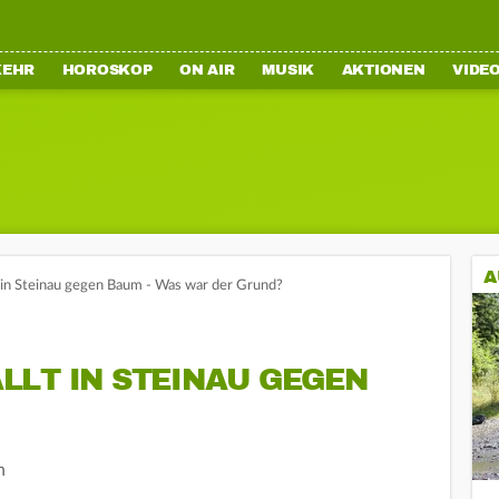
KEHR
HOROSKOP
ON AIR
MUSIK
AKTIONEN
VIDE
A
t in Steinau gegen Baum - Was war der Grund?
LLT IN STEINAU GEGEN
n