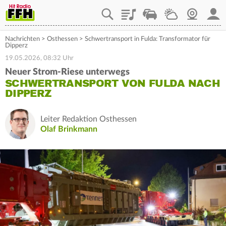
Playlist
Staupilot
Wetter
Webcam
Mein
Nachrichten
>
Osthessen
>
Schwertransport in Fulda: Transformator für
Dipperz
19.05.2026, 08:32 Uhr
Neuer Strom-Riese unterwegs
SCHWERTRANSPORT VON FULDA NACH
DIPPERZ
Leiter Redaktion Osthessen
Olaf Brinkmann