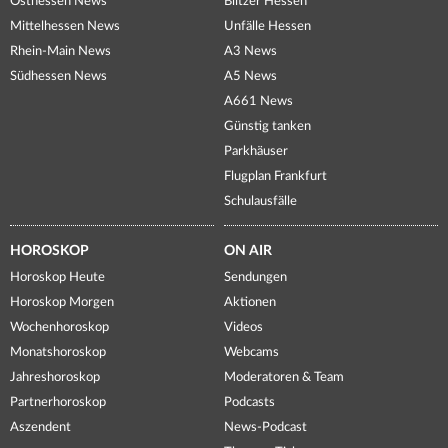
Osthessen News
Blitzer Hessen
Mittelhessen News
Unfälle Hessen
Rhein-Main News
A3 News
Südhessen News
A5 News
A661 News
Günstig tanken
Parkhäuser
Flugplan Frankfurt
Schulausfälle
HOROSKOP
ON AIR
Horoskop Heute
Sendungen
Horoskop Morgen
Aktionen
Wochenhoroskop
Videos
Monatshoroskop
Webcams
Jahreshoroskop
Moderatoren & Team
Partnerhoroskop
Podcasts
Aszendent
News-Podcast