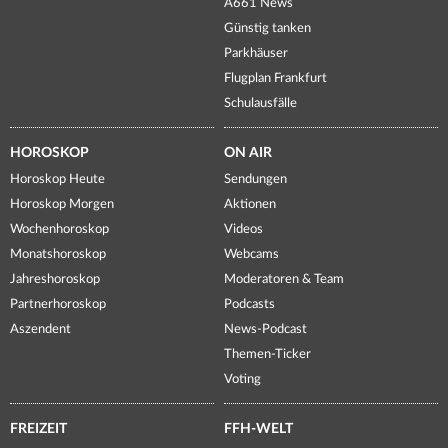
A661 News
Günstig tanken
Parkhäuser
Flugplan Frankfurt
Schulausfälle
HOROSKOP
ON AIR
Horoskop Heute
Sendungen
Horoskop Morgen
Aktionen
Wochenhoroskop
Videos
Monatshoroskop
Webcams
Jahreshoroskop
Moderatoren & Team
Partnerhoroskop
Podcasts
Aszendent
News-Podcast
Themen-Ticker
Voting
FREIZEIT
FFH-WELT