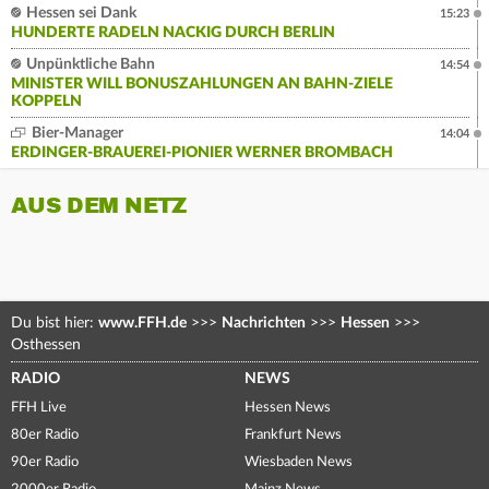
Hessen sei Dank
15:23
HUNDERTE RADELN NACKIG DURCH BERLIN
Unpünktliche Bahn
14:54
MINISTER WILL BONUSZAHLUNGEN AN BAHN-ZIELE
KOPPELN
Bier-Manager
14:04
ERDINGER-BRAUEREI-PIONIER WERNER BROMBACH
AUS DEM NETZ
Du bist hier:
www.FFH.de
>>>
Nachrichten
>>>
Hessen
>>>
Osthessen
RADIO
NEWS
FFH Live
Hessen News
80er Radio
Frankfurt News
90er Radio
Wiesbaden News