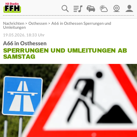
Playlist
Staupilot
Wetter
Webcam
Mein
Nachrichten
>
Osthessen
>
A66 in Osthessen Sperrungen und
Umleitungen
19.05.2026, 18:33 Uhr
A66 in Osthessen
SPERRUNGEN UND UMLEITUNGEN AB
SAMSTAG