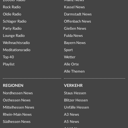
2000er Radio
Mainz News
Rock Radio
Kassel News
Oldie Radio
Darmstadt News
Schlager Radio
Offenbach News
Party Radio
Gießen News
Lounge Radio
Fulda News
Weihnachtsradio
Bayern News
Meditationsradio
Sport
Top 40
Wetter
Playlist
Alle Orte
Alle Themen
REGIONEN
VERKEHR
Nordhessen News
Staus Hessen
Osthessen News
Blitzer Hessen
Mittelhessen News
Unfälle Hessen
Rhein-Main News
A3 News
Südhessen News
A5 News