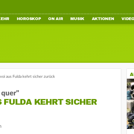
KEHR
HOROSKOP
ON AIR
MUSIK
AKTIONEN
VIDE
A
oi aus Fulda kehrt sicher zurück
h quer"
 FULDA KEHRT SICHER
n