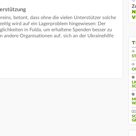
Z
terstützung
N
V
eins, betont, dass ohne die vielen Unterstützer solche
zeitig wird auf ein Lagerproblem hingewiesen: Der
lichkeiten in Fulda, um erhaltene Spenden besser zu
n andere Organisationen auf, sich an der Ukrainehilfe
T
S
O
L
S
M
W
S
G