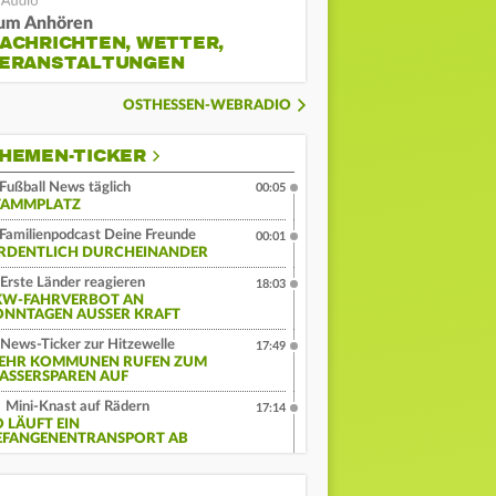
um Anhören
ACHRICHTEN, WETTER,
ERANSTALTUNGEN
OSTHESSEN-WEBRADIO
HEMEN-TICKER
Fußball News täglich
00:05
TAMMPLATZ
Familienpodcast Deine Freunde
00:01
RDENTLICH DURCHEINANDER
Erste Länder reagieren
18:03
KW-FAHRVERBOT AN
ONNTAGEN AUSSER KRAFT
News-Ticker zur Hitzewelle
17:49
EHR KOMMUNEN RUFEN ZUM
ASSERSPAREN AUF
Mini-Knast auf Rädern
17:14
O LÄUFT EIN
EFANGENENTRANSPORT AB