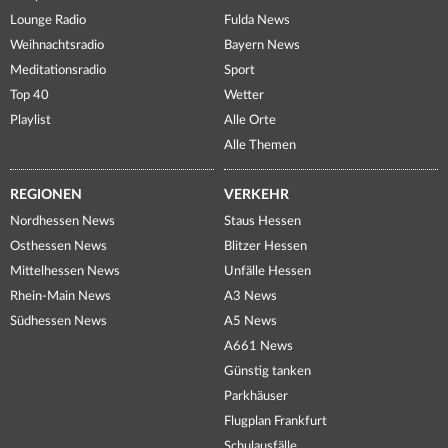
Lounge Radio
Fulda News
Weihnachtsradio
Bayern News
Meditationsradio
Sport
Top 40
Wetter
Playlist
Alle Orte
Alle Themen
REGIONEN
VERKEHR
Nordhessen News
Staus Hessen
Osthessen News
Blitzer Hessen
Mittelhessen News
Unfälle Hessen
Rhein-Main News
A3 News
Südhessen News
A5 News
A661 News
Günstig tanken
Parkhäuser
Flugplan Frankfurt
Schulausfälle