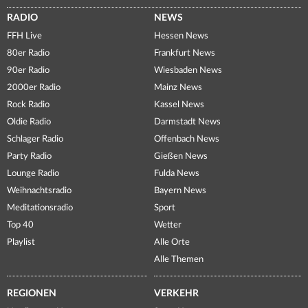
RADIO
NEWS
FFH Live
Hessen News
80er Radio
Frankfurt News
90er Radio
Wiesbaden News
2000er Radio
Mainz News
Rock Radio
Kassel News
Oldie Radio
Darmstadt News
Schlager Radio
Offenbach News
Party Radio
Gießen News
Lounge Radio
Fulda News
Weihnachtsradio
Bayern News
Meditationsradio
Sport
Top 40
Wetter
Playlist
Alle Orte
Alle Themen
REGIONEN
VERKEHR