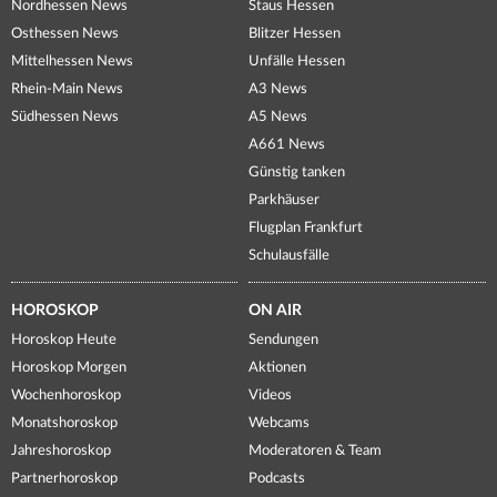
Nordhessen News
Staus Hessen
Osthessen News
Blitzer Hessen
Mittelhessen News
Unfälle Hessen
Rhein-Main News
A3 News
Südhessen News
A5 News
A661 News
Günstig tanken
Parkhäuser
Flugplan Frankfurt
Schulausfälle
HOROSKOP
ON AIR
Horoskop Heute
Sendungen
Horoskop Morgen
Aktionen
Wochenhoroskop
Videos
Monatshoroskop
Webcams
Jahreshoroskop
Moderatoren & Team
Partnerhoroskop
Podcasts