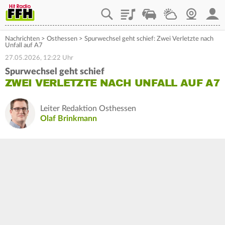
Playlist
Staupilot
Wetter
Webcam
Mein
Nachrichten
>
Osthessen
>
Spurwechsel geht schief: Zwei Verletzte nach
Unfall auf A7
27.05.2026, 12:22 Uhr
Spurwechsel geht schief
ZWEI VERLETZTE NACH UNFALL AUF A7
Leiter Redaktion Osthessen
Olaf Brinkmann