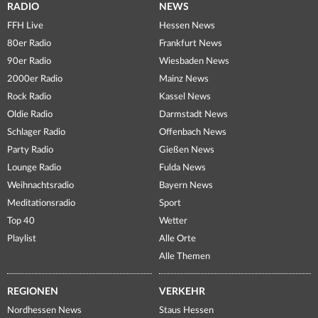
RADIO
NEWS
FFH Live
Hessen News
80er Radio
Frankfurt News
90er Radio
Wiesbaden News
2000er Radio
Mainz News
Rock Radio
Kassel News
Oldie Radio
Darmstadt News
Schlager Radio
Offenbach News
Party Radio
Gießen News
Lounge Radio
Fulda News
Weihnachtsradio
Bayern News
Meditationsradio
Sport
Top 40
Wetter
Playlist
Alle Orte
Alle Themen
REGIONEN
VERKEHR
Nordhessen News
Staus Hessen