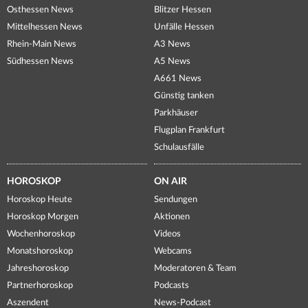
Osthessen News
Blitzer Hessen
Mittelhessen News
Unfälle Hessen
Rhein-Main News
A3 News
Südhessen News
A5 News
A661 News
Günstig tanken
Parkhäuser
Flugplan Frankfurt
Schulausfälle
HOROSKOP
ON AIR
Horoskop Heute
Sendungen
Horoskop Morgen
Aktionen
Wochenhoroskop
Videos
Monatshoroskop
Webcams
Jahreshoroskop
Moderatoren & Team
Partnerhoroskop
Podcasts
Aszendent
News-Podcast