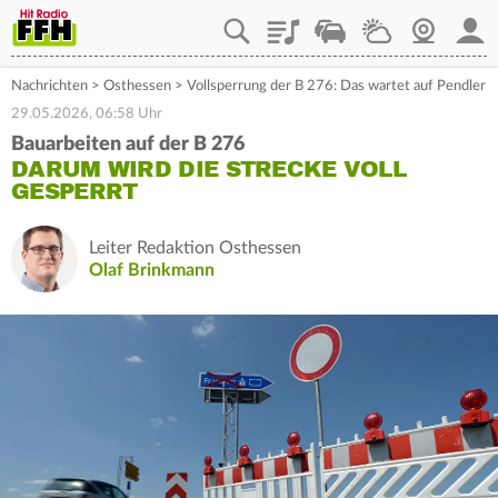
Playlist
Staupilot
Wetter
Webcam
Mein
Nachrichten
>
Osthessen
>
Vollsperrung der B 276: Das wartet auf Pendler
29.05.2026, 06:58 Uhr
Bauarbeiten auf der B 276
DARUM WIRD DIE STRECKE VOLL
GESPERRT
Leiter Redaktion Osthessen
Olaf Brinkmann