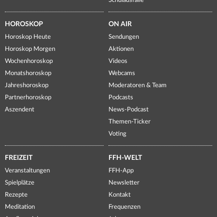
Schulausfälle
HOROSKOP
ON AIR
Horoskop Heute
Sendungen
Horoskop Morgen
Aktionen
Wochenhoroskop
Videos
Monatshoroskop
Webcams
Jahreshoroskop
Moderatoren & Team
Partnerhoroskop
Podcasts
Aszendent
News-Podcast
Themen-Ticker
Voting
FREIZEIT
FFH-WELT
Veranstaltungen
FFH-App
Spielplätze
Newsletter
Rezepte
Kontakt
Meditation
Frequenzen