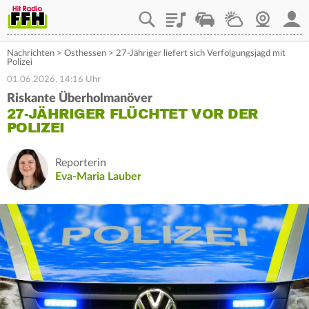
Playlist
Staupilot
Wetter
Webcam
Mein
Nachrichten
>
Osthessen
>
27-Jähriger liefert sich Verfolgungsjagd mit
Polizei
01.06.2026, 14:16 Uhr
Riskante Überholmanöver
27-JÄHRIGER FLÜCHTET VOR DER
POLIZEI
Reporterin
Eva-Maria Lauber