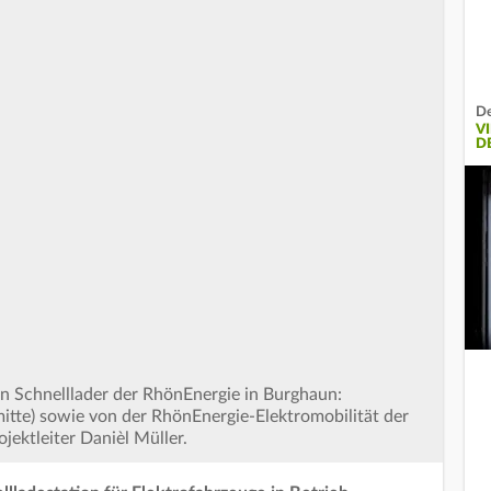
De
V
D
n Schnelllader der RhönEnergie in Burghaun:
itte) sowie von der RhönEnergie-Elektromobilität der
ojektleiter Danièl Müller.