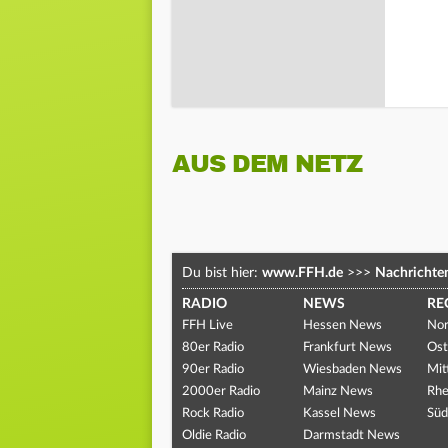
AUS DEM NETZ
Du bist hier:
www.FFH.de
>>>
Nachrichte
RADIO
NEWS
RE
FFH Live
Hessen News
Nor
80er Radio
Frankfurt News
Ost
90er Radio
Wiesbaden News
Mit
2000er Radio
Mainz News
Rhe
Rock Radio
Kassel News
Süd
Oldie Radio
Darmstadt News