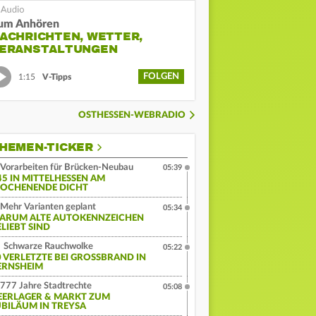
um Anhören
ACHRICHTEN, WETTER,
ERANSTALTUNGEN
FOLGEN
1:15
V-Tipps
OSTHESSEN-WEBRADIO
HEMEN-TICKER
Vorarbeiten für Brücken-Neubau
05:39
45 IN MITTELHESSEN AM
OCHENENDE DICHT
Mehr Varianten geplant
05:34
ARUM ALTE AUTOKENNZEICHEN
ELIEBT SIND
Schwarze Rauchwolke
05:22
 VERLETZTE BEI GROSSBRAND IN G
RNSHEIM
777 Jahre Stadtrechte
05:08
EERLAGER & MARKT ZUM
UBILÄUM IN TREYSA