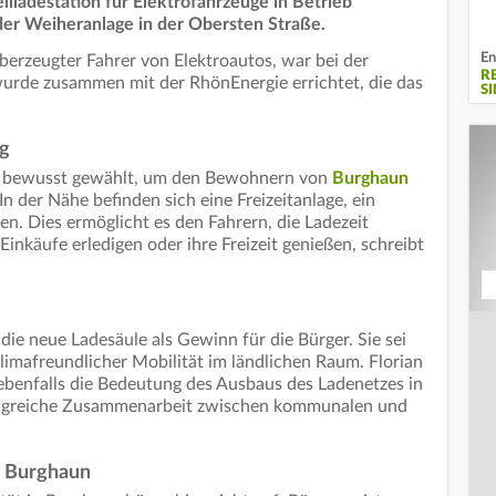
lladestation für Elektrofahrzeuge in Betrieb
der Weiheranlage in der Obersten Straße.
En
berzeugter Fahrer von Elektroautos, war bei der
R
wurde zusammen mit der RhönEnergie errichtet, die das
S
ng
e bewusst gewählt, um den Bewohnern von
Burghaun
n der Nähe befinden sich eine Freizeitanlage, ein
en. Dies ermöglicht es den Fahrern, die Ladezeit
 Einkäufe erledigen oder ihre Freizeit genießen, schreibt
ie neue Ladesäule als Gewinn für die Bürger. Sie sei
klimafreundlicher Mobilität im ländlichen Raum. Florian
ebenfalls die Bedeutung des Ausbaus des Ladenetzes in
folgreiche Zusammenarbeit zwischen kommunalen und
n Burghaun