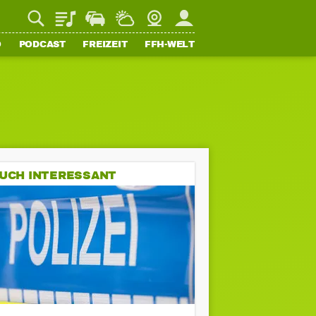
Playlist
Staupilot
Wetter
Webcam
Mein FFH
O
PODCAST
FREIZEIT
FFH-WELT
UCH INTERESSANT