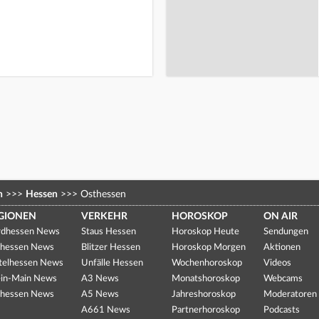
n
>>>
Hessen
>>>
Osthessen
GIONEN
VERKEHR
HOROSKOP
ON AIR
dhessen News
Staus Hessen
Horoskop Heute
Sendungen
hessen News
Blitzer Hessen
Horoskop Morgen
Aktionen
telhessen News
Unfälle Hessen
Wochenhoroskop
Videos
in-Main News
A3 News
Monatshoroskop
Webcams
hessen News
A5 News
Jahreshoroskop
Moderatoren
A661 News
Partnerhoroskop
Podcasts