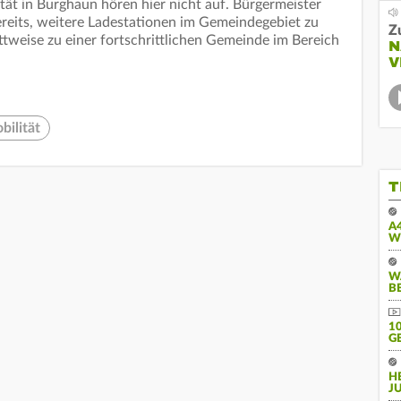
tät in Burghaun hören hier nicht auf. Bürgermeister
eits, weitere Ladestationen im Gemeindegebiet zu
Z
ittweise zu einer fortschrittlichen Gemeinde im Bereich
N
V
bilität
T
A
W
W
B
10
E
H
J