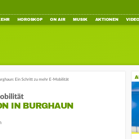
KEHR
HOROSKOP
ON AIR
MUSIK
AKTIONEN
VIDE
A
urghaun: Ein Schritt zu mehr E-Mobilität
obilität
ON IN BURGHAUN
n