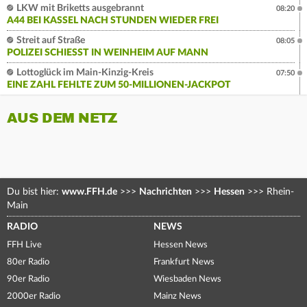
LKW mit Briketts ausgebrannt
08:20
A44 BEI KASSEL NACH STUNDEN WIEDER FREI
Streit auf Straße
08:05
POLIZEI SCHIESST IN WEINHEIM AUF MANN
Lottoglück im Main-Kinzig-Kreis
07:50
EINE ZAHL FEHLTE ZUM 50-MILLIONEN-JACKPOT
AUS DEM NETZ
Du bist hier:
www.FFH.de
>>>
Nachrichten
>>>
Hessen
>>>
Rhein-
Main
RADIO
NEWS
FFH Live
Hessen News
80er Radio
Frankfurt News
90er Radio
Wiesbaden News
2000er Radio
Mainz News