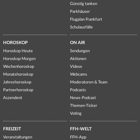
Günstig tanken
Parkhäuser
Flugplan Frankfurt
Schulausfälle
HOROSKOP
ON AIR
Horoskop Heute
Sendungen
Horoskop Morgen
Aktionen
Wochenhoroskop
Videos
Monatshoroskop
Webcams
Jahreshoroskop
Moderatoren & Team
Partnerhoroskop
Podcasts
Aszendent
News-Podcast
Themen-Ticker
Voting
FREIZEIT
FFH-WELT
Veranstaltungen
FFH-App