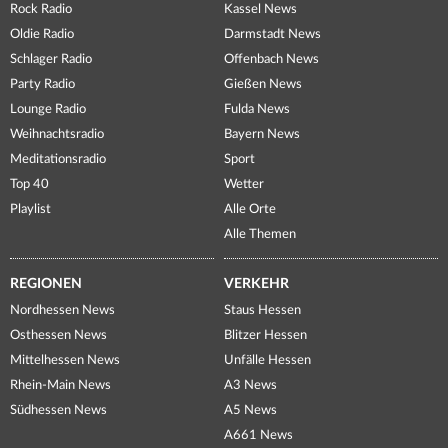
Rock Radio
Kassel News
Oldie Radio
Darmstadt News
Schlager Radio
Offenbach News
Party Radio
Gießen News
Lounge Radio
Fulda News
Weihnachtsradio
Bayern News
Meditationsradio
Sport
Top 40
Wetter
Playlist
Alle Orte
Alle Themen
REGIONEN
VERKEHR
Nordhessen News
Staus Hessen
Osthessen News
Blitzer Hessen
Mittelhessen News
Unfälle Hessen
Rhein-Main News
A3 News
Südhessen News
A5 News
A661 News