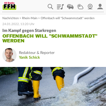
Playlist
Staupilot
Wetter
Webcam
Mein
Nachrichten
>
Rhein-Main
>
Offenbach will "Schwammstadt" werden
24.01.2022, 13:20 Uhr
Im Kampf gegen Starkregen
OFFENBACH WILL "SCHWAMMSTADT"
WERDEN
Redakteur & Reporter
Yanik Schick