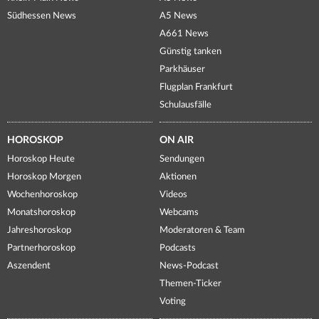
Südhessen News
A5 News
A661 News
Günstig tanken
Parkhäuser
Flugplan Frankfurt
Schulausfälle
HOROSKOP
ON AIR
Horoskop Heute
Sendungen
Horoskop Morgen
Aktionen
Wochenhoroskop
Videos
Monatshoroskop
Webcams
Jahreshoroskop
Moderatoren & Team
Partnerhoroskop
Podcasts
Aszendent
News-Podcast
Themen-Ticker
Voting