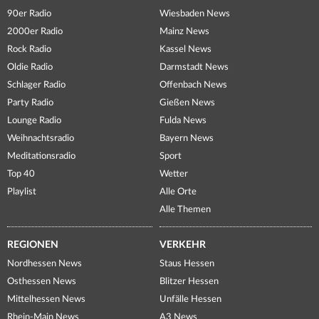
90er Radio
Wiesbaden News
2000er Radio
Mainz News
Rock Radio
Kassel News
Oldie Radio
Darmstadt News
Schlager Radio
Offenbach News
Party Radio
Gießen News
Lounge Radio
Fulda News
Weihnachtsradio
Bayern News
Meditationsradio
Sport
Top 40
Wetter
Playlist
Alle Orte
Alle Themen
REGIONEN
VERKEHR
Nordhessen News
Staus Hessen
Osthessen News
Blitzer Hessen
Mittelhessen News
Unfälle Hessen
Rhein-Main News
A3 News