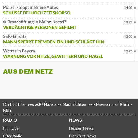
Polizei stoppt mehrere Autos
14:03
SCHÜSSE BEI HOCHZEITSKORSO
Brandstiftung in Mainz-Kastel?
13:29
VERDÄCHTIGE PERSONEN GEFILMT
SEK-Einsatz
13:22
MANN SPERRT FREMDEN EIN UND SCHLÄGT IHN
Wetter in Bayern
13:21
WARNUNG VOR HITZE, GEWITTERN UND HAGEL
AUS DEM NETZ
Du bist hier:
www.FFH.de
>>>
Nachrichten
>>>
Hessen
>>>
Rhein-
Main
RADIO
NEWS
FFH Live
Hessen News
80er Radio
Frankfurt News