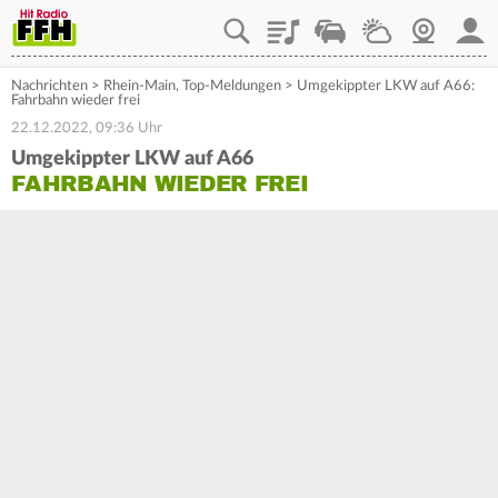
Playlist
Staupilot
Wetter
Webcam
Mein
Nachrichten
>
Rhein-Main
,
Top-Meldungen
>
Umgekippter LKW auf A66:
Fahrbahn wieder frei
22.12.2022, 09:36 Uhr
Umgekippter LKW auf A66
FAHRBAHN WIEDER FREI