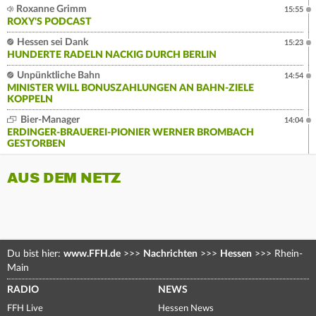
Roxanne Grimm
15:55
ROXY'S PODCAST
Hessen sei Dank
15:23
HUNDERTE RADELN NACKIG DURCH BERLIN
Unpünktliche Bahn
14:54
MINISTER WILL BONUSZAHLUNGEN AN BAHN-ZIELE
KOPPELN
Bier-Manager
14:04
ERDINGER-BRAUEREI-PIONIER WERNER BROMBACH
GESTORBEN
AUS DEM NETZ
Du bist hier:
www.FFH.de
>>>
Nachrichten
>>>
Hessen
>>>
Rhein-
Main
RADIO
NEWS
FFH Live
Hessen News