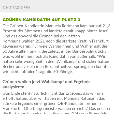
© HIT RADIO FFH
GRÜNEN-KANDIDATIN AUF PLATZ 3
Die Grünen-Kandidatin Manuela Rottmann kam nur auf 21,3
Prozent der Stimmen und landete damit knapp hinter Josef.
Und das obwohl die Grünen bei den letzten
Kommunalwahlen 2021 noch die stärkste Kraft in Frankfurt
gewesen waren. Für viele Wählerinnen und Wähler galt die
50 Jahre alte Fränkin, die zuletzt in der Bundespolitik aktiv
war, wohl immer noch als Kandidatin von außerhalb. "Wir
hatten sehr wenig Zeit in dem Wahlkampf und sicher hatten
Becker und Josef einen Bekanntheitsvorsprung, den konnten
wir nicht aufholen", sagt die 50-Jährige.
Grünen wollen jetzt Wahlkampf und Ergebnis
analysieren
„Am Ende steht natürlich nicht das Ergebnis, das wir uns
erhofft hatten, aber wir haben mit Manuela Rottmann das
stärkste Ergebnis einer grünen OB-Kandidatin bisher in
Frankfurter Oberbürgermeisterwahlen erreicht." Das erklären
die Parteivorsitzenden Julia Frank und Götz von Stumpfeldt