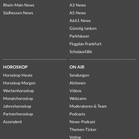
Rhein-Main News
A3 News
Südhessen News
A5 News
A661 News
Günstig tanken
Parkhäuser
Flugplan Frankfurt
Schulausfälle
HOROSKOP
ON AIR
Horoskop Heute
Sendungen
Horoskop Morgen
Aktionen
Wochenhoroskop
Videos
Monatshoroskop
Webcams
Jahreshoroskop
Moderatoren & Team
Partnerhoroskop
Podcasts
Aszendent
News-Podcast
Themen-Ticker
Voting