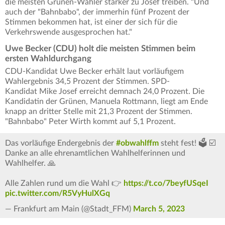
die meisten Grünen-Wähler stärker zu Josef treiben. "Und
auch der "Bahnbabo", der immerhin fünf Prozent der
Stimmen bekommen hat, ist einer der sich für die
Verkehrswende ausgesprochen hat."
Uwe Becker (CDU) holt die meisten Stimmen beim
ersten Wahldurchgang
CDU-Kandidat Uwe Becker erhält laut vorläufigem
Wahlergebnis 34,5 Prozent der Stimmen. SPD-
Kandidat Mike Josef erreicht demnach 24,0 Prozent. Die
Kandidatin der Grünen, Manuela Rottmann, liegt am Ende
knapp an dritter Stelle mit 21,3 Prozent der Stimmen.
"Bahnbabo" Peter Wirth kommt auf 5,1 Prozent.
Das vorläufige Endergebnis der
#obwahlffm
steht fest! 🗳️ ☑️
Danke an alle ehrenamtlichen Wahlhelferinnen und
Wahlhelfer. 🙏
Alle Zahlen rund um die Wahl 👉
https://t.co/7beyfUSqeI
pic.twitter.com/R5VyHulXGq
— Frankfurt am Main (@Stadt_FFM)
March 5, 2023