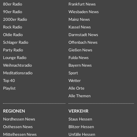
80er Radio
Frankfurt News
90er Radio
Wiesbaden News
2000er Radio
Mainz News
Rock Radio
Kassel News
Oldie Radio
Darmstadt News
Schlager Radio
Offenbach News
Party Radio
Gießen News
Lounge Radio
Fulda News
Weihnachtsradio
Bayern News
Meditationsradio
Sport
Top 40
Wetter
Playlist
Alle Orte
Alle Themen
REGIONEN
VERKEHR
Nordhessen News
Staus Hessen
Osthessen News
Blitzer Hessen
Mittelhessen News
Unfälle Hessen