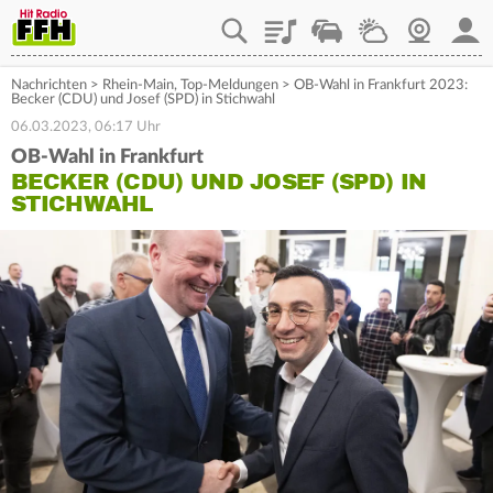
Playlist
Staupilot
Wetter
Webcam
Mein
Nachrichten
>
Rhein-Main
,
Top-Meldungen
>
OB-Wahl in Frankfurt 2023:
Becker (CDU) und Josef (SPD) in Stichwahl
06.03.2023, 06:17 Uhr
OB-Wahl in Frankfurt
BECKER (CDU) UND JOSEF (SPD) IN
STICHWAHL