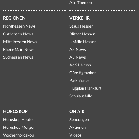
Alle Themen
REGIONEN
VERKEHR
Nordhessen News
Staus Hessen
Osthessen News
Blitzer Hessen
Mittelhessen News
Unfälle Hessen
Rhein-Main News
A3 News
Südhessen News
A5 News
A661 News
Günstig tanken
Parkhäuser
Flugplan Frankfurt
Schulausfälle
HOROSKOP
ON AIR
Horoskop Heute
Sendungen
Horoskop Morgen
Aktionen
Wochenhoroskop
Videos