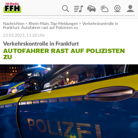
Playlist
Staupilot
Wetter
Webcam
Mein
Nachrichten
>
Rhein-Main
,
Top-Meldungen
>
Verkehrskontrolle in
Frankfurt: Autofahrer rast auf Polizisten zu
23.02.2023, 11:20 Uhr
Verkehrskontrolle in Frankfurt
AUTOFAHRER RAST AUF POLIZISTEN
ZU