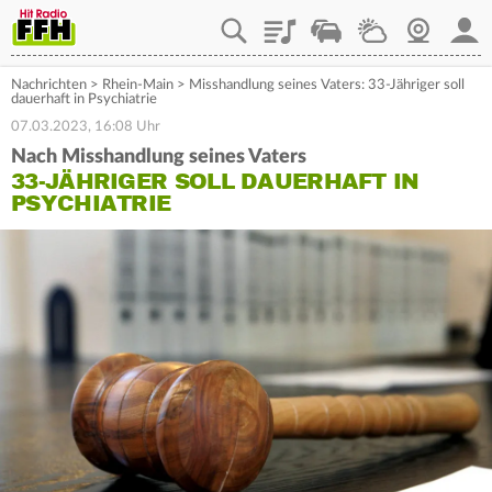
Playlist
Staupilot
Wetter
Webcam
Mein
Nachrichten
>
Rhein-Main
>
Misshandlung seines Vaters: 33-Jähriger soll
dauerhaft in Psychiatrie
07.03.2023, 16:08 Uhr
Nach Misshandlung seines Vaters
33-JÄHRIGER SOLL DAUERHAFT IN
PSYCHIATRIE