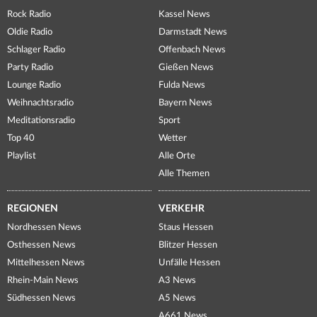
Rock Radio
Kassel News
Oldie Radio
Darmstadt News
Schlager Radio
Offenbach News
Party Radio
Gießen News
Lounge Radio
Fulda News
Weihnachtsradio
Bayern News
Meditationsradio
Sport
Top 40
Wetter
Playlist
Alle Orte
Alle Themen
REGIONEN
VERKEHR
Nordhessen News
Staus Hessen
Osthessen News
Blitzer Hessen
Mittelhessen News
Unfälle Hessen
Rhein-Main News
A3 News
Südhessen News
A5 News
A661 News