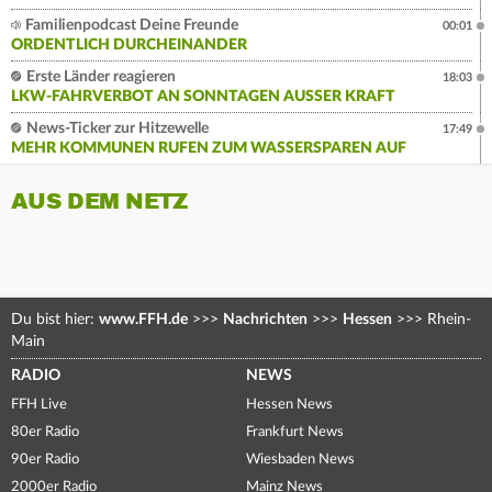
Familienpodcast Deine Freunde
00:01
ORDENTLICH DURCHEINANDER
Erste Länder reagieren
18:03
LKW-FAHRVERBOT AN SONNTAGEN AUSSER KRAFT
News-Ticker zur Hitzewelle
17:49
MEHR KOMMUNEN RUFEN ZUM WASSERSPAREN AUF
AUS DEM NETZ
Du bist hier:
www.FFH.de
>>>
Nachrichten
>>>
Hessen
>>>
Rhein-
Main
RADIO
NEWS
FFH Live
Hessen News
80er Radio
Frankfurt News
90er Radio
Wiesbaden News
2000er Radio
Mainz News