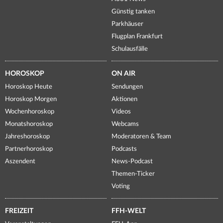
Günstig tanken
Parkhäuser
Flugplan Frankfurt
Schulausfälle
HOROSKOP
ON AIR
Horoskop Heute
Sendungen
Horoskop Morgen
Aktionen
Wochenhoroskop
Videos
Monatshoroskop
Webcams
Jahreshoroskop
Moderatoren & Team
Partnerhoroskop
Podcasts
Aszendent
News-Podcast
Themen-Ticker
Voting
FREIZEIT
FFH-WELT