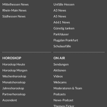
Mittelhessen News
Unfälle Hessen
Rhein-Main News
A3 News
Südhessen News
A5 News
A661 News
Günstig tanken
Parkhäuser
Flugplan Frankfurt
Schulausfälle
HOROSKOP
ON AIR
Horoskop Heute
Sendungen
Horoskop Morgen
Aktionen
Wochenhoroskop
Videos
Monatshoroskop
Webcams
Jahreshoroskop
Moderatoren & Team
Partnerhoroskop
Podcasts
Aszendent
News-Podcast
Themen-Ticker