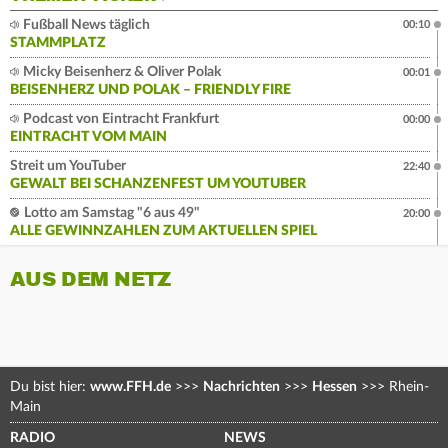
Fußball News täglich
00:10
STAMMPLATZ
Micky Beisenherz & Oliver Polak
00:01
BEISENHERZ UND POLAK – FRIENDLY FIRE
Podcast von Eintracht Frankfurt
00:00
EINTRACHT VOM MAIN
Streit um YouTuber
22:40
GEWALT BEI SCHANZENFEST UM YOUTUBER
Lotto am Samstag "6 aus 49"
20:00
ALLE GEWINNZAHLEN ZUM AKTUELLEN SPIEL
AUS DEM NETZ
Du bist hier:
www.FFH.de
>>>
Nachrichten
>>>
Hessen
>>>
Rhein-
Main
RADIO
NEWS