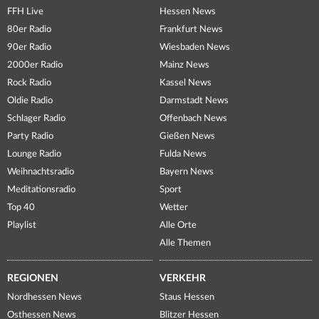
FFH Live
Hessen News
80er Radio
Frankfurt News
90er Radio
Wiesbaden News
2000er Radio
Mainz News
Rock Radio
Kassel News
Oldie Radio
Darmstadt News
Schlager Radio
Offenbach News
Party Radio
Gießen News
Lounge Radio
Fulda News
Weihnachtsradio
Bayern News
Meditationsradio
Sport
Top 40
Wetter
Playlist
Alle Orte
Alle Themen
REGIONEN
VERKEHR
Nordhessen News
Staus Hessen
Osthessen News
Blitzer Hessen