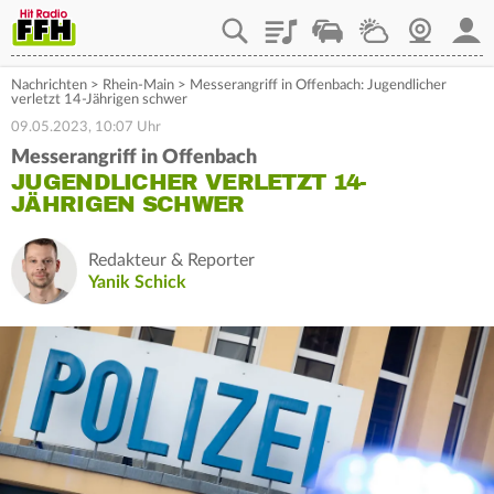
Playlist
Staupilot
Wetter
Webcam
Mein
Nachrichten
>
Rhein-Main
>
Messerangriff in Offenbach: Jugendlicher
verletzt 14-Jährigen schwer
09.05.2023, 10:07 Uhr
Messerangriff in Offenbach
JUGENDLICHER VERLETZT 14-
JÄHRIGEN SCHWER
Redakteur & Reporter
Yanik Schick