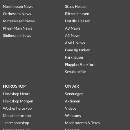
Nordhessen News
Staus Hessen
Osthessen News
Blitzer Hessen
Mittelhessen News
Unfälle Hessen
Rhein-Main News
A3 News
Südhessen News
A5 News
A661 News
Günstig tanken
Parkhäuser
Flugplan Frankfurt
Schulausfälle
HOROSKOP
ON AIR
Horoskop Heute
Sendungen
Horoskop Morgen
Aktionen
Wochenhoroskop
Videos
Monatshoroskop
Webcams
Jahreshoroskop
Moderatoren & Team