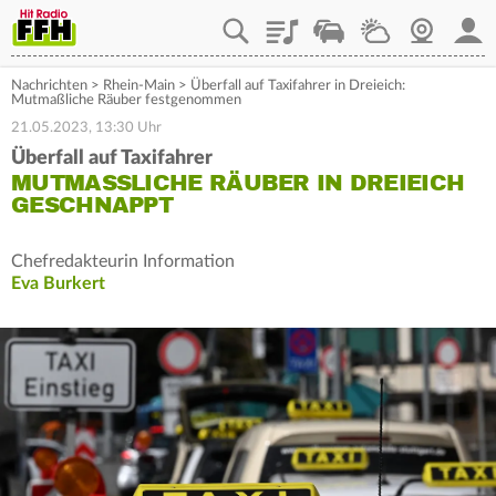
Playlist
Staupilot
Wetter
Webcam
Mein
Nachrichten
>
Rhein-Main
>
Überfall auf Taxifahrer in Dreieich:
Mutmaßliche Räuber festgenommen
21.05.2023, 13:30 Uhr
Überfall auf Taxifahrer
MUTMASSLICHE RÄUBER IN DREIEICH G
ESCHNAPPT
Chefredakteurin Information
Eva Burkert