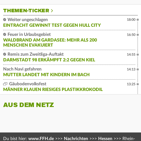
THEMEN-TICKER
Weiter ungeschlagen
18:00
EINTRACHT GEWINNT TEST GEGEN HULL CITY
Feuer in Urlaubsgebiet
16:50
WALDBRAND AM GARDASEE: MEHR ALS 200
MENSCHEN EVAKUIERT
Remis zum Zweitliga-Auftakt
14:55
DARMSTADT 98 ERKÄMPFT 2:2 GEGEN KIEL
Nach Navi gefahren
14:13
MUTTER LANDET MIT KINDERN IM BACH
Gäubodenvolksfest
13:25
MÄNNER KLAUEN RIESIGES PLASTIKKROKODIL
AUS DEM NETZ
Du bist hier:
www.FFH.de
>>>
Nachrichten
>>>
Hessen
>>>
Rhein-