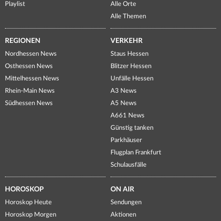
Playlist
Alle Orte
Alle Themen
REGIONEN
VERKEHR
Nordhessen News
Staus Hessen
Osthessen News
Blitzer Hessen
Mittelhessen News
Unfälle Hessen
Rhein-Main News
A3 News
Südhessen News
A5 News
A661 News
Günstig tanken
Parkhäuser
Flugplan Frankfurt
Schulausfälle
HOROSKOP
ON AIR
Horoskop Heute
Sendungen
Horoskop Morgen
Aktionen