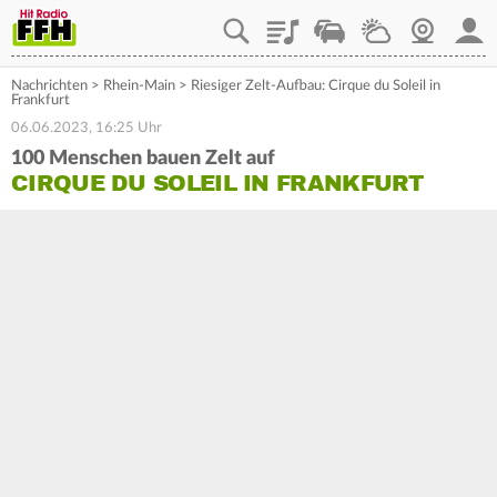
Playlist
Staupilot
Wetter
Webcam
Mein
Nachrichten
>
Rhein-Main
>
Riesiger Zelt-Aufbau: Cirque du Soleil in
Frankfurt
06.06.2023, 16:25 Uhr
100 Menschen bauen Zelt auf
CIRQUE DU SOLEIL IN FRANKFURT