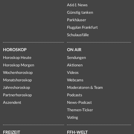
A661 News
Günstig tanken
Parkhäuser
Flugplan Frankfurt
Schulausfälle
HOROSKOP
ON AIR
Horoskop Heute
Sendungen
Horoskop Morgen
Aktionen
Wochenhoroskop
Videos
Monatshoroskop
Webcams
Jahreshoroskop
Moderatoren & Team
Partnerhoroskop
Podcasts
Aszendent
News-Podcast
Themen-Ticker
Voting
FREIZEIT
FFH-WELT