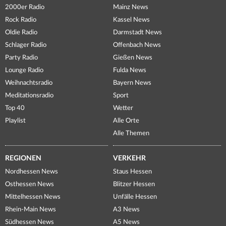
2000er Radio
Mainz News
Rock Radio
Kassel News
Oldie Radio
Darmstadt News
Schlager Radio
Offenbach News
Party Radio
Gießen News
Lounge Radio
Fulda News
Weihnachtsradio
Bayern News
Meditationsradio
Sport
Top 40
Wetter
Playlist
Alle Orte
Alle Themen
REGIONEN
VERKEHR
Nordhessen News
Staus Hessen
Osthessen News
Blitzer Hessen
Mittelhessen News
Unfälle Hessen
Rhein-Main News
A3 News
Südhessen News
A5 News