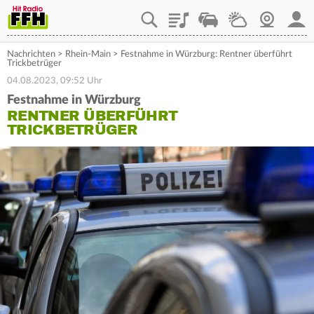
Playlist
Staupilot
Wetter
Webcam
Mein
Nachrichten
>
Rhein-Main
>
Festnahme in Würzburg: Rentner überführt
Trickbetrüger
04.08.2023, 09:52 Uhr
Festnahme in Würzburg
RENTNER ÜBERFÜHRT
TRICKBETRÜGER