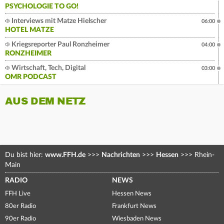
PSYCHOLOGIE TO GO!
Interviews mit Matze Hielscher
06:00
HOTEL MATZE
Kriegsreporter Paul Ronzheimer
04:00
RONZHEIMER
Wirtschaft, Tech, Digital
03:00
OMR PODCAST
AUS DEM NETZ
Du bist hier:
www.FFH.de
>>>
Nachrichten
>>>
Hessen
>>>
Rhein-
Main
RADIO
NEWS
FFH Live
Hessen News
80er Radio
Frankfurt News
90er Radio
Wiesbaden News