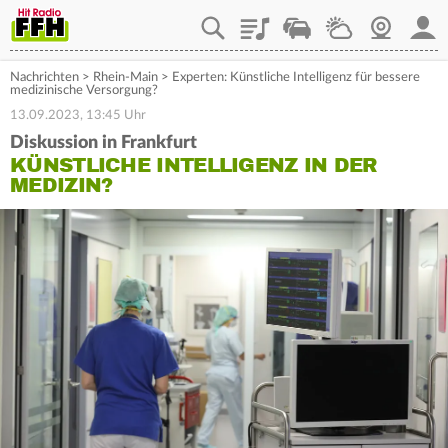
Playlist
Staupilot
Wetter
Webcam
Mein
Nachrichten
>
Rhein-Main
>
Experten: Künstliche Intelligenz für bessere
medizinische Versorgung?
13.09.2023, 13:45 Uhr
Diskussion in Frankfurt
KÜNSTLICHE INTELLIGENZ IN DER
MEDIZIN?