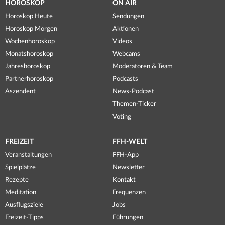
HOROSKOP
ON AIR
Horoskop Heute
Sendungen
Horoskop Morgen
Aktionen
Wochenhoroskop
Videos
Monatshoroskop
Webcams
Jahreshoroskop
Moderatoren & Team
Partnerhoroskop
Podcasts
Aszendent
News-Podcast
Themen-Ticker
Voting
FREIZEIT
FFH-WELT
Veranstaltungen
FFH-App
Spielplätze
Newsletter
Rezepte
Kontakt
Meditation
Frequenzen
Ausflugsziele
Jobs
Freizeit-Tipps
Führungen