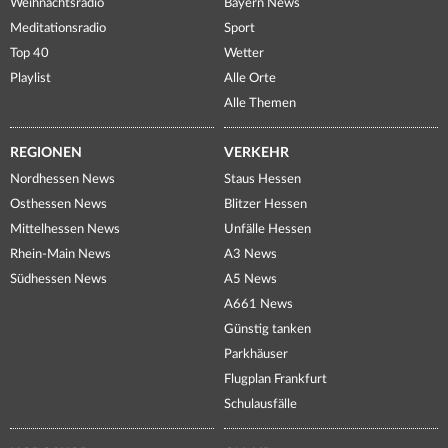
Weihnachtsradio
Bayern News
Meditationsradio
Sport
Top 40
Wetter
Playlist
Alle Orte
Alle Themen
REGIONEN
VERKEHR
Nordhessen News
Staus Hessen
Osthessen News
Blitzer Hessen
Mittelhessen News
Unfälle Hessen
Rhein-Main News
A3 News
Südhessen News
A5 News
A661 News
Günstig tanken
Parkhäuser
Flugplan Frankfurt
Schulausfälle