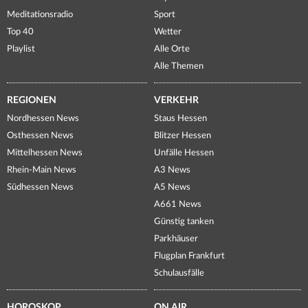
Meditationsradio
Sport
Top 40
Wetter
Playlist
Alle Orte
Alle Themen
REGIONEN
VERKEHR
Nordhessen News
Staus Hessen
Osthessen News
Blitzer Hessen
Mittelhessen News
Unfälle Hessen
Rhein-Main News
A3 News
Südhessen News
A5 News
A661 News
Günstig tanken
Parkhäuser
Flugplan Frankfurt
Schulausfälle
HOROSKOP
ON AIR