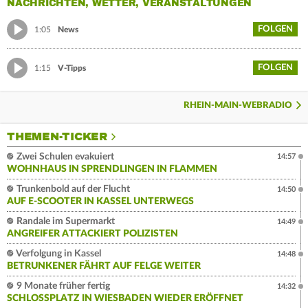
NACHRICHTEN, WETTER, VERANSTALTUNGEN
FOLGEN
1:05
News
FOLGEN
1:15
V-Tipps
RHEIN-MAIN-WEBRADIO
THEMEN-TICKER
Zwei Schulen evakuiert
14:57
WOHNHAUS IN SPRENDLINGEN IN FLAMMEN
Trunkenbold auf der Flucht
14:50
AUF E-SCOOTER IN KASSEL UNTERWEGS
Randale im Supermarkt
14:49
ANGREIFER ATTACKIERT POLIZISTEN
Verfolgung in Kassel
14:48
BETRUNKENER FÄHRT AUF FELGE WEITER
9 Monate früher fertig
14:32
SCHLOSSPLATZ IN WIESBADEN WIEDER ERÖFFNET