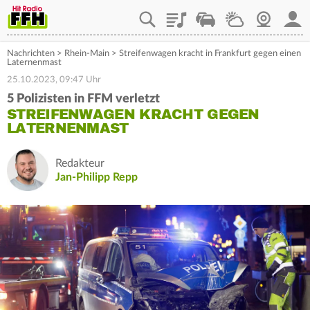
Playlist
Staupilot
Wetter
Webcam
Mein
Nachrichten
>
Rhein-Main
>
Streifenwagen kracht in Frankfurt gegen einen
Laternenmast
25.10.2023, 09:47 Uhr
5 Polizisten in FFM verletzt
STREIFENWAGEN KRACHT GEGEN
LATERNENMAST
Redakteur
Jan-Philipp Repp