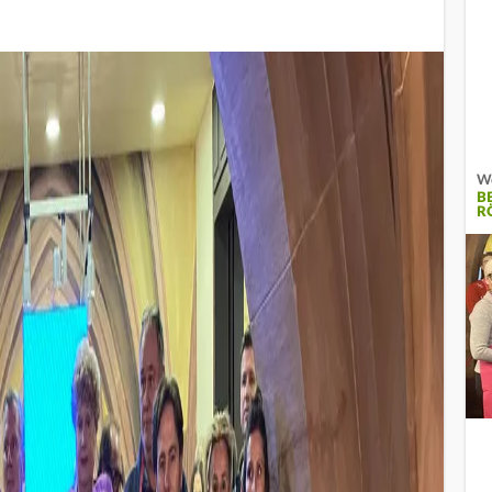
We
B
Ö