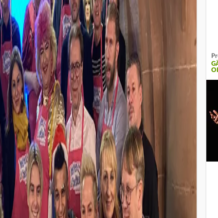
Pr
G
O