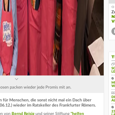
Z
N
V
T
S
L
M
W
losen packen wieder jede Promis mit an.
D
n für Menschen, die sonst nicht mal ein Dach über
A
06.12.) wieder im Ratskeller des Frankfurter Römers.
2
ren von
Bernd Reisig
und seiner Stiftung
"helfen
L