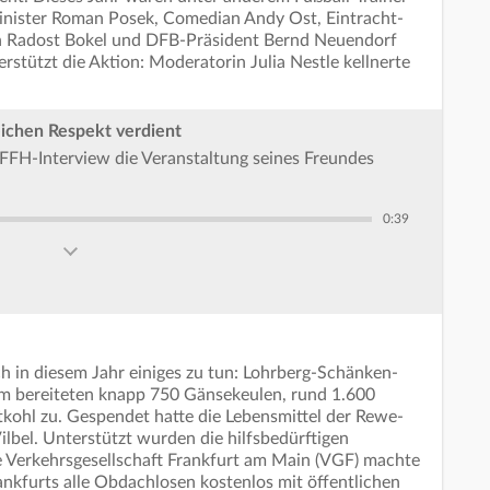
minister Roman Posek, Comedian Andy Ost, Eintracht-
in Radost Bokel und DFB-Präsident Bernd Neuendorf
stützt die Aktion: Moderatorin Julia Nestle kellnerte
eichen Respekt verdient
m FFH-Interview die Veranstaltung seines Freundes
0:39
ch in diesem Jahr einiges zu tun: Lohrberg-Schänken-
am bereiteten knapp 750 Gänsekeulen, rund 1.600
ohl zu. Gespendet hatte die Lebensmittel der Rewe-
lbel. Unterstützt wurden die hilfsbedürftigen
e Verkehrsgesellschaft Frankfurt am Main (VGF) machte
ankfurts alle Obdachlosen kostenlos mit öffentlichen