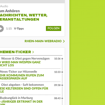
um Anhören
ACHRICHTEN, WETTER,
ERANSTALTUNGEN
FOLGEN
1:15
V-Tipps
RHEIN-MAIN-WEBRADIO
HEMEN-TICKER
Wasser & Obst gegen Nervensägen
10:36
O WIRD MAN WESPEN GANZ
EICHT LOS
News-Ticker zur Hitzewelle
10:33
EHR KOMMUNEN RUFEN ZUM
ASSERSPAREN AUF
Obst abgeben - Saft bekommen
09:58
IESE KELTEREIEN SIND OFFEN FÜR
LLE
Badeunglück in Marburg
08:43
3-JÄHRIGER ERTRINKT IN DER
AHN