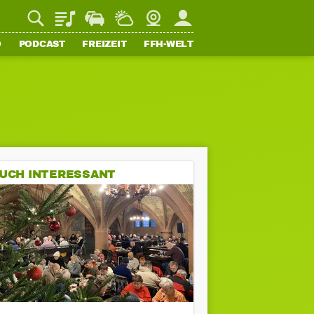
Playlist
Staupilot
Wetter
Webcam
Mein FFH
O
PODCAST
FREIZEIT
FFH-WELT
UCH INTERESSANT