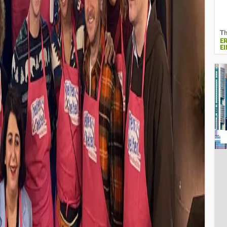
Th
E
E